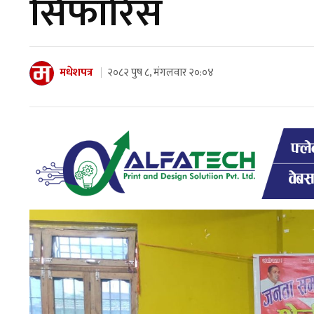
सिफारिस
मधेशपत्र
२०८२ पुष ८, मंगलवार २०:०४