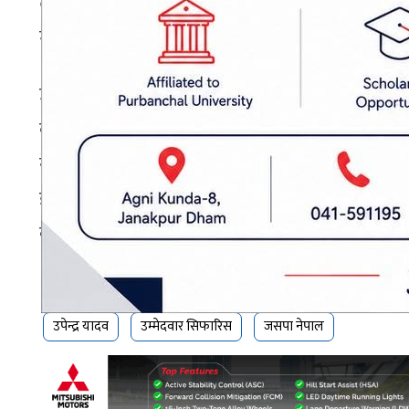
त्यसैगरी समानुपातिकतर्फ मो. अब्दुल वारिक शेख, ज
महतो), रामो महरा, समिमा खातुन, पुष्पा यादव, उदय 
उक्त क्षेत्रीय भेलामा जसपा नेपाल केन्द्रीय सदस्य मम
कुमार यादव, जिल्ला उपाध्यक्ष ललित मण्डल, शह
नेपालका केन्द्रीय महासचिव दिपेन्द्र कापरी, समाज
डोटिमका जिल्ला अध्यक्ष रामशंकर पासवानलगायत क्षेत्
कार्यकर्ताहरूको उल्लेखनीय उपस्थिति रहेको थियो।
प्रकाशित मिति: २०८२ पुष ८, मंगलवार २०:०४
उपेन्द्र यादव
उम्मेदवार सिफारिस
जसपा नेपाल