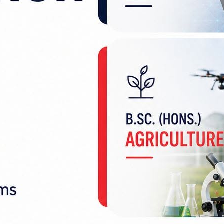
लका अध्यक्ष उपेन्द्र यादव, केन्द्रीय सदस्य अरुण सिंह म
 कमलदेव मण्डललगायतका नेताहरूको नाम सिफारिस गरिएको