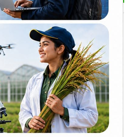
भर्खरै
नेपाल प्रिमियर लिग :
हरमित सिंह जनकपुर
बोल्ट्सको कप्तान
कांग्रेसको आत्मा नमर्ने
गरी एकताबद्ध
बनाउँछौँ: गगन थापा
लागुऔषधसहित
ण्डल, धनुषा
विभिन्न स्थानबाट २०
 छ।
जना पक्राउ