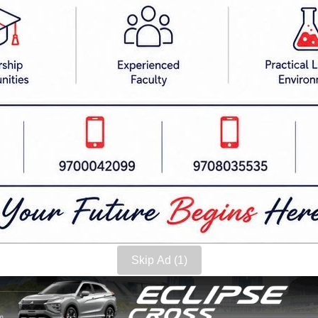
यनारायण पासवान, कृष्ण कुमार भण्डारी, त्रिलोक महतो (श
चन्द्र मिश्र र सीता मण्डलको नाम सिफारिस गरिएको छ।
ता मण्डल, मधेश प्रदेश समिति सदस्य तथा पूर्व प्रदेशसभा सदस्
िदनगर नगरपालिकाका मेयर दिनेश कुमार यादव, समाजवादी
वादी विद्यार्थी युनियन नेपालका केन्द्रीय महासचिव बलि
र अन्तर्गतका पार्टीका वडा अध्यक्ष, निर्वाचित जनप्रतिनिध
Skip Ad