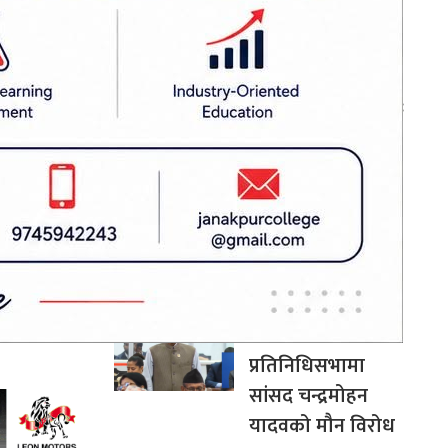
्रवण कुमार
बन्द र घाटामा
थलिएका केही
उद्योगमा आशालाग्दा
य शैलेन्द्र
परिणाम देखिन थाले :
प्रधानमन्त्री शाह
 युवा संघ
राम कापरी,
सिराहामा ९१ किलो
गाँजासहित एकजना
ि, नेता तथा
पक्राउ, ४ जना फरार
ढल्केवरमै ट्रमा
सेन्टरको माग :
प्रतिनिधिसभामा
सांसद चन्द्रमोहन
यादवको मौन विरोध