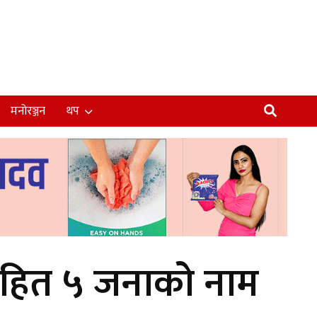
मनोरञ्जन
थप
वसहित ५ जनाको नाम