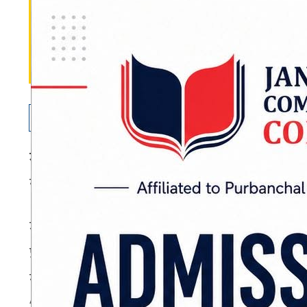
जनकपुरधाम
: अगामी फाल्गुन २१ गते हुने प्रतिन
यादवसहित ५ जनाको नाम धनुषा निर्वाचन क्षेत्र–२ ब
जसपा नेपाल धनुषा निर्वाचन क्षेत्र नम्बर–२ को क्षेत्
प्रतिनिधिसभाको उम्मेदवार प्रत्यक्षतर्फ ५ जना र 
गरेको हो।
ADVERTISEMENT