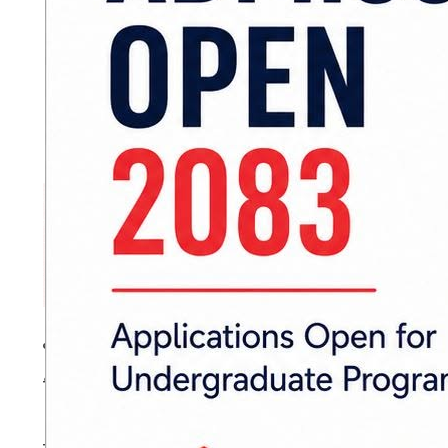
भेलाबाट प्रत्यक्षतर्फ उम्मेदवारका रूपमा जसपा नेपा
जिल्ला अध्यक्ष पशुपति यादव, नेता सुशील साह र