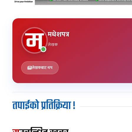
मधेशपत्र
लेखक
लेखकबाट थप
तपाईको प्रतिक्रिया !