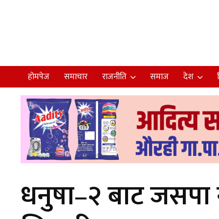
होमपेज
समाचार
राजनीति
समाज
देश
धनुषा–२ बाट जसपा 