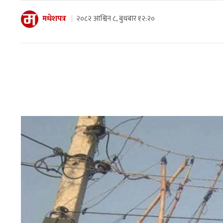
मधेशपत्र
२०८२ आश्विन ८, बुधबार १२:२०