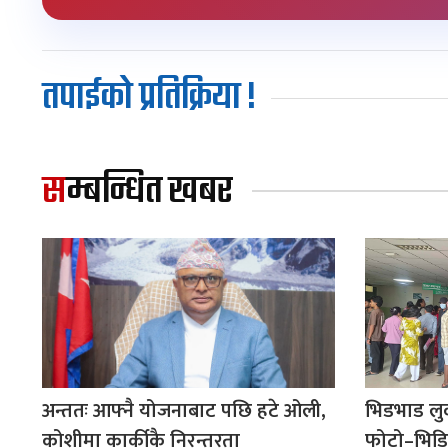
तपाईको प्रतिक्रिया !
सम्बन्धित खबर
अन्ततः आफ्नै योजनाबाट पछि हटे ओली,
भिडभाड लु
कोशीमा कार्कीकै निरन्तरता
फोटो–भिडि