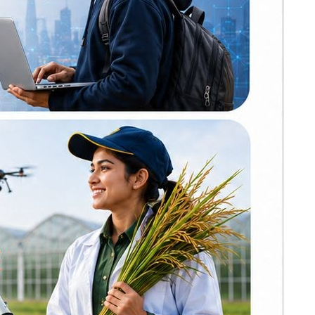
अन्ततः आफ्नै
योजनाबाट पछि हटे
ओली, कोशीमा
कार्कीकै निरन्तरता
अब कडाइका
भिडभाड लुकाउन
सिभिल अस्पतालमा
फोटो–भिडियो खिच्न
रोक
ात्र खेतमा
ग्वार्को फ्लाईओभरमा
बस दुर्घटना : एक
न्त्रण गर्न
महिलाको मृत्यु, ६
जना घाइते