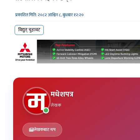
प्रकाशित मिति: २०८२ आश्विन ८, बुधबार १२:२०
विद्युत् चुहावट
मधेशपत्र
लेखक
लेखकबाट थप