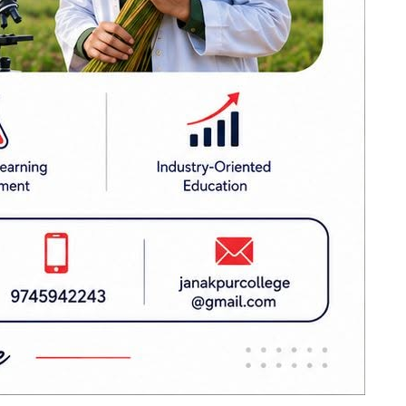
सर्वोच्चमा कांग्रेस
्रणमा टेवा
विशेष
मिटरको माग
महाधिवेशनसम्बन्धी
पुनरावलोकन निवेदन
अध्ययन हुँदै
 कार्यक्रम
गोरखामा पहिरो :
पेट्रोल पम्प र घरमा
क्षति, पाँच
ि कसुर पुनः
मोटरसाइकल पुरिए
प्रधानमन्त्री बालेन
शाहद्वारा मन्त्रिपरिषद्
लहान वितरण
बैठक आह्वान
र भगवानपुर