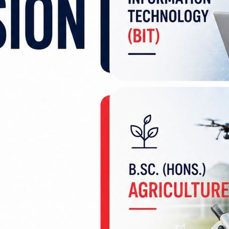
लागि केही लचिलो नीति अवलम्बन गरिए पनि प्राधिकरण 
टर वितरण गरिए पनि किसानले मुस्किलले पाँच हजार मिटरम
 छ ।’
त्युसमेत भइरहेको जानकारी दिँदै गुप्ताले विद्युत् चोरीलाई निय
 बताए ।