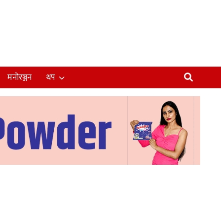
मनोरञ्जन
थप