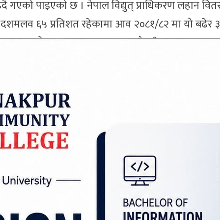
 बढ्दै गएको पाइएको छ । नेपाल विद्युत् प्राधिकरण लहान वितर
 ३१ दशमलव ६५ प्रतिशत रहेकामा आव २०८१/८२ मा यो बढे
व २०८२/८३ को साउनसम्ममा चुहावट झनै बढेर ४४ दशमलव 
ार चुहावटको मुख्य कारणमध्ये एक हुकिङ गरेर अत्यधिक मात