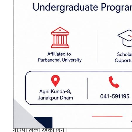
प्राधिकरणका अनुसार विद्युत् चुहावटको प्रमुख कार
पुर्‍याउनुका साथै प्राधिकरणको आर्थिक अवस्थामा स
गर्दा तोकिएको समयमै मिटर उपलब्ध गराउने प्रतिबद
कार्यालयले विद्युत् चोरीलाई सामाजिक अपराधका रूप
सञ्चालन गर्ने तयारी गरिएको छ ।
विद्युत् चोरी नियन्त्रण ऐन, २०५८ अनुसार चोरीबाट वि
दोहोरिएमा वास्तविक हानिको दुई सय प्रतिशतसम्म क्षतिप
सिरहामा प्राधिकरणको लहान, मिर्चैया र सदरमुका
केन्द्रअन्तर्गत लहान, सुखीपुर, धनगढीमाई नगरपालिक
गाउँपालिका रहेका छन् ।