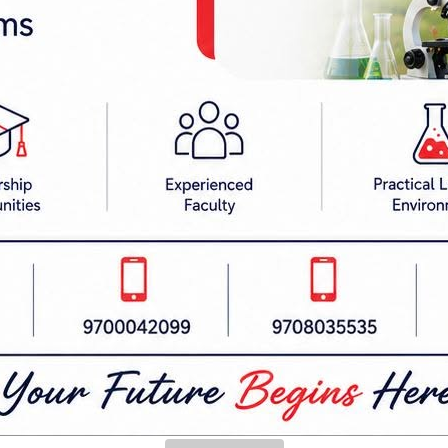
णमध्ये चोरीलाई न्यूनीकरण गर्न सके यसले चुहावट नियन्त
मेत सकारात्मक प्रभाव पार्नेछ । यसका लागि प्राधिकरणले 
्धता जनाएको छ ।
मा स्थापित गर्दै स्थानीय तहसँग साझेदारीमा जनचेतनामूलक
तरकलाई हानि भएमा सोबापतको क्षतिपूर्ति तिर्नुपर्नेछ । यद
ूर्ति कसुरदारले बुझाउनुपर्ने कानुनी व्यवस्था छ ।
म सिरहामा गरी तीनवटा वितरण केन्द्र छन् । जसमध्ये 
ा तथा बरियारपट्टी, विष्णुपुर, औरही, लक्ष्मीपुर पतारी 