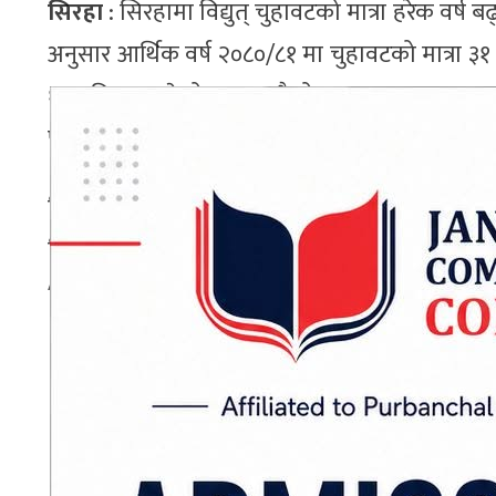
सिरहा
: सिरहामा विद्युत् चुहावटको मात्रा हरेक वर्ष
अनुसार आर्थिक वर्ष २०८०/८१ मा चुहावटको मात्रा
१० प्रतिशत पुगेको छ । हालैको तथ्याङ्कानुसार आ
पुगेको छ ।
वितरण केन्द्रका प्रमुख अवधेशकुमार गुप्ताका अनुस
मिटरको दुरुपयोग हुनु हो ।
ADVERTISEMENT