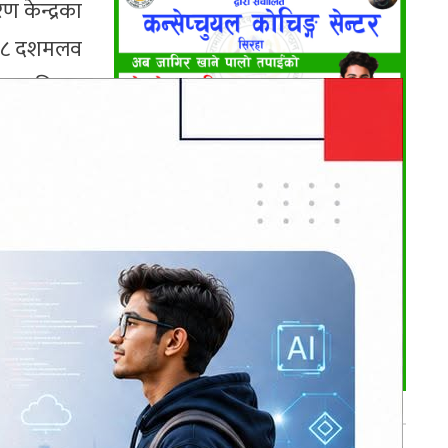
ण केन्द्रका
र ३८ दशमलव
४६ प्रतिशत
्रामा कृषि
भर्खरै