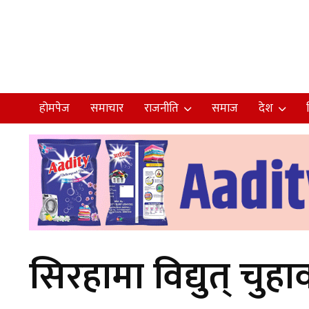
होमपेज
समाचार
राजनीति
समाज
देश
सिरहामा विद्युत् चुहा