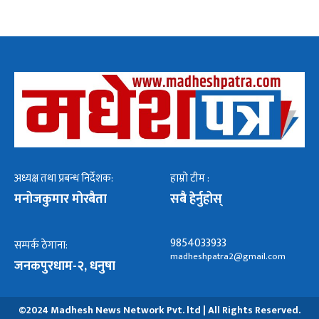
अध्यक्ष तथा प्रबन्ध निर्देशक:
हाम्रो टीम :
मनोजकुमार मोरबैता
सबै हेर्नुहोस्
9854033933
सम्पर्क ठेगाना:
madheshpatra2@gmail.com
जनकपुरधाम-२, धनुषा
©2024 Madhesh News Network Pvt. ltd | All Rights Reserved.