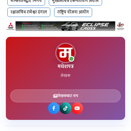
मन्त्रिपरिषद्बाट निर्णय
मुख्यसचिव एकनारायण अर्याल
रक्षासचिव रामेश्वर दंगाल
राष्ट्रिय योजना आयोग
मधेशपत्र
लेखक
लेखकबाट थप