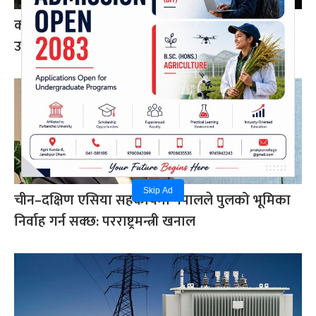
करदाता प्रोत्साहन कार्यक्रम सफल भए अन्तर्राष्ट्रिय
उदाहरण बन्न सक्छ: अर्थमन्त्री डा. वाग्ले
Skip Ad
चीन–दक्षिण एसिया सहकार्यमा नेपालले पुलको भूमिका
निर्वाह गर्न सक्छ: परराष्ट्रमन्त्री खनाल