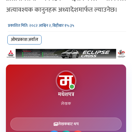
अत्यावश्यक कानुनहरू अध्यादेशमार्फत ल्याउनेछ।
प्रकाशित मिति: २०८२ आश्विन २, बिहीबार १५:३५
ओमप्रकाश अर्याल
मधेशपत्र
लेखक
लेखकबाट थप