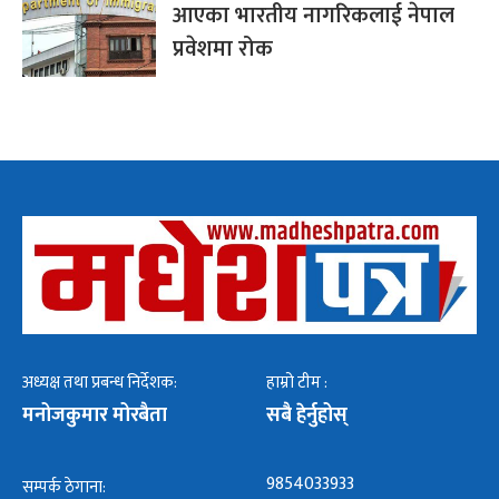
आएका भारतीय नागरिकलाई नेपाल
प्रवेशमा रोक
अध्यक्ष तथा प्रबन्ध निर्देशक:
हाम्रो टीम :
मनोजकुमार मोरबैता
सबै हेर्नुहोस्
9854033933
सम्पर्क ठेगाना: