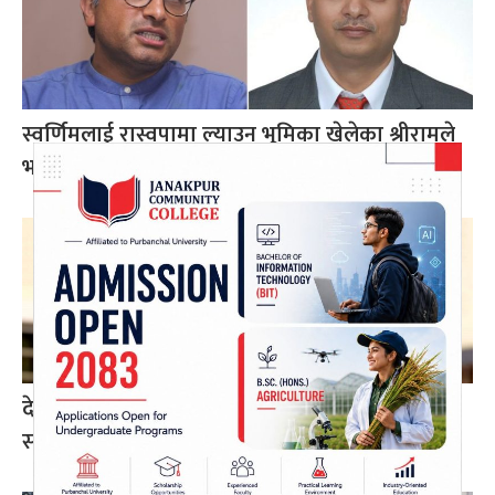
स्वर्णिमलाई रास्वपामा ल्याउन भूमिका खेलेका श्रीरामले
भने– अर्थनीति कागजी सूत्र होइन
देउवा र खड्काको पुनरावलोकन निवेदनमा सुनुवाइ गर्न
सर्वोच्चको अनुमति