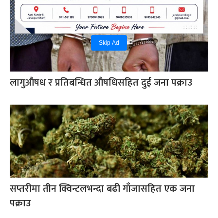
Skip Ad
लागुऔषध र प्रतिबन्धित औषधिसहित दुई जना पक्राउ
सप्तरीमा तीन क्विन्टलभन्दा बढी गाँजासहित एक जना
पक्राउ