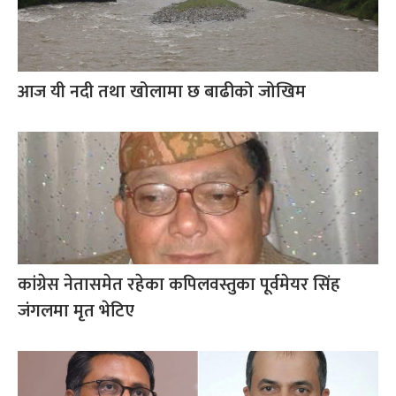
आज यी नदी तथा खोलामा छ बाढीको जोखिम
कांग्रेस नेतासमेत रहेका कपिलवस्तुका पूर्वमेयर सिंह
जंगलमा मृत भेटिए