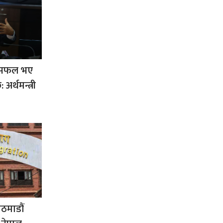
रम सफल भए
 अर्थमन्त्री
ठमाडौं