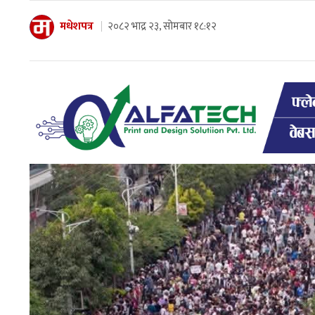
मधेशपत्र
२०८२ भाद्र २३, सोमबार १८:१२