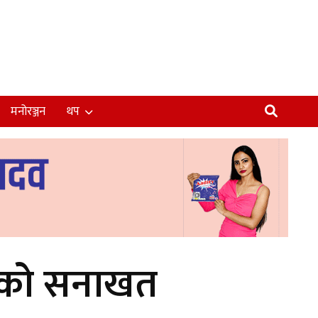
मनोरञ्जन
थप
जनाको सनाखत