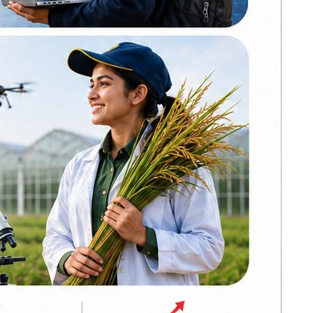
ढल्केवरमै ट्रमा
सेन्टरको माग :
प्रतिनिधिसभामा
सांसद चन्द्रमोहन
यादवको मौन विरोध
कोइराला निवास
मर्मतका लागि
सरकारले दिएको २
े ४२ वर्षीय
करोड शेखरले गरे
फिर्ता
करदाता प्रोत्साहन
कार्यक्रम सफल भए
अन्तर्राष्ट्रिय उदाहरण