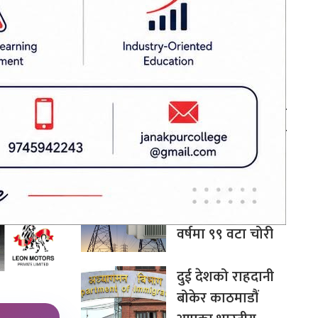
बन्न सक्छ: अर्थमन्त्री
डा. वाग्ले
र्शनकारीको
चीन–दक्षिण एसिया
सहकार्यमा नेपालले
पुलको भूमिका निर्वाह
गर्न सक्छ: परराष्ट्रमन्त्री
खनाल
मधेशमा ट्रान्सफर्मर
चोरी बढ्दो, पाँच
वर्षमा ९९ वटा चोरी
दुई देशको राहदानी
बोकेर काठमाडौं