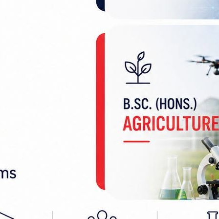
ागाईं, बाँकेका २१ वर्षीय सुलभ राज श्रेष्ठ र कीर्तिपुर बस्न
न्टरका एक चिकित्सले बताए ।