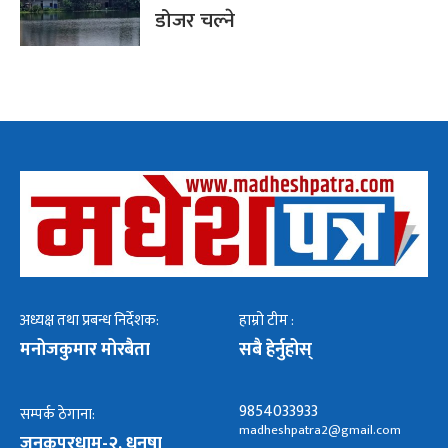
डोजर चल्ने
अध्यक्ष तथा प्रबन्ध निर्देशक:
हाम्रो टीम :
मनोजकुमार मोरबैता
सबै हेर्नुहोस्
9854033933
सम्पर्क ठेगाना:
madheshpatra2@gmail.com
जनकपुरधाम-२, धनुषा