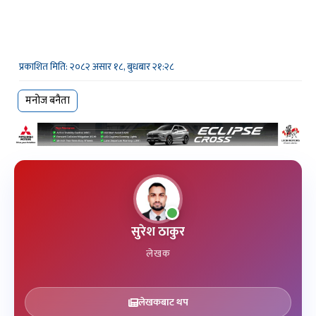
प्रकाशित मिति: २०८२ असार १८, बुधबार २१:२८
मनोज बनैता
सुरेश ठाकुर
लेखक
लेखकबाट थप