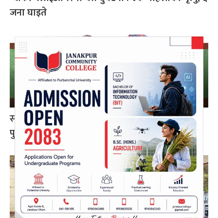
जना घाइते
सर्वोच्चमा कांग्रेस विशेष महाधिवेशनसम्बन्धी
पुनरावलोकन निवेदन अध्ययन हुँदै