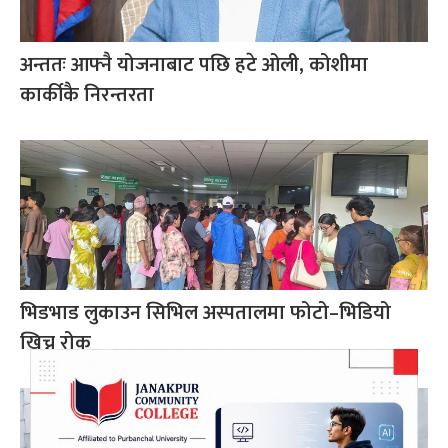
अन्ततः आफ्नै योजनाबाट पछि हटे ओली, कोशीमा
कार्कीकै निरन्तरता
भिडभाड लुकाउन सिभिल अस्पतालमा फोटो–भिडियो
खिच्न रोक