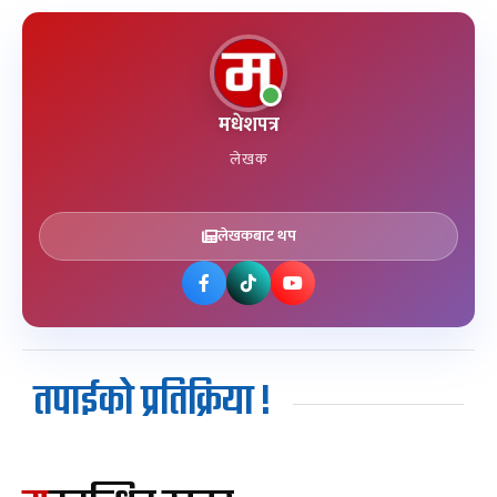
मधेशपत्र
लेखक
लेखकबाट थप
तपाईको प्रतिक्रिया !