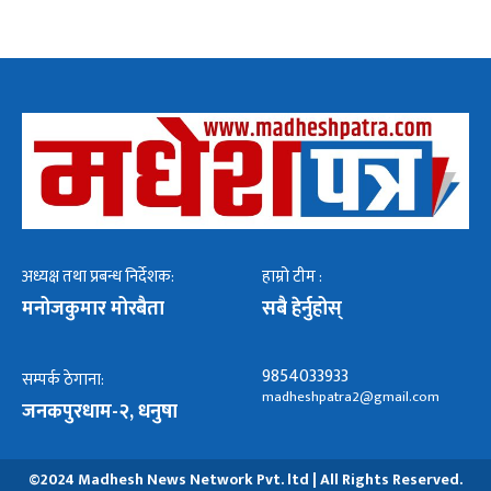
अध्यक्ष तथा प्रबन्ध निर्देशक:
हाम्रो टीम :
मनोजकुमार मोरबैता
सबै हेर्नुहोस्
9854033933
सम्पर्क ठेगाना:
madheshpatra2@gmail.com
जनकपुरधाम-२, धनुषा
©2024 Madhesh News Network Pvt. ltd | All Rights Reserved.