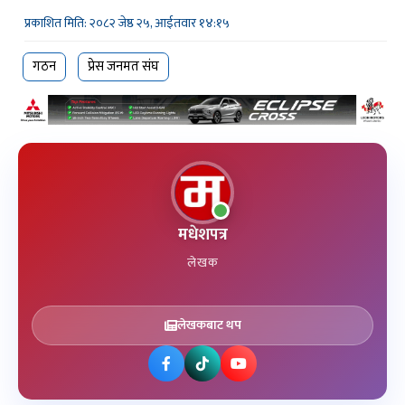
प्रकाशित मिति: २०८२ जेष्ठ २५, आईतवार १४:१५
गठन
प्रेस जनमत संघ
मधेशपत्र
लेखक
लेखकबाट थप