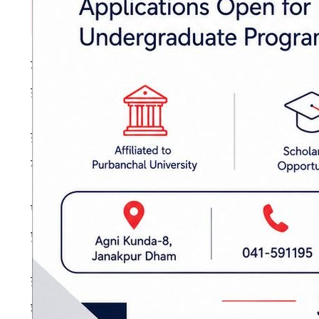
जग्गा अपुग भए चमार समुदायका डा. काशीन्द्र महर
ज्ञापनपत्रमार्फत दिइएको छ।
ज्ञापनपत्रमा पासवान समुदायका केही नेताहरूको व
गुनासो छ। “कसैको विरोधका कारण हाम्रो अधिकार कुन
पार्कमा चमार समुदायका गुरु रविदास, मुसहर समुदाय
प्रदेश सरकारले निर्माण गर्न नसके चन्दाबाट भए पनि
ज्ञापनपत्रमा चमार कल्याण समाज नेपालका अध्यक्ष दि
छ। ज्ञापनपत्रमा दलित समुदायसँग सम्बन्धित थप आ