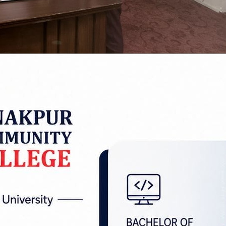
ाहरूले सिरहा लहानस्थित शिलान्यास भइसकेको ठाउँमै ड