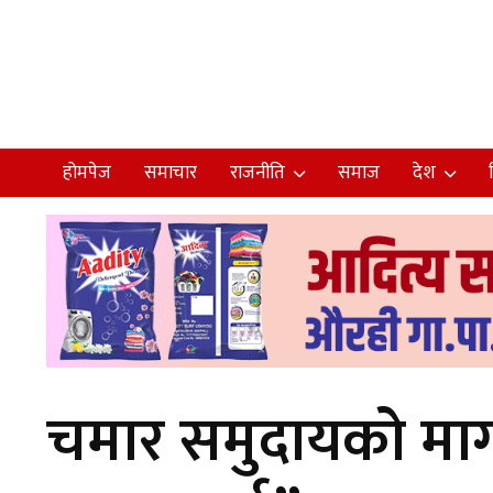
होमपेज
समाचार
राजनीति
समाज
देश
चमार समुदायको माग 