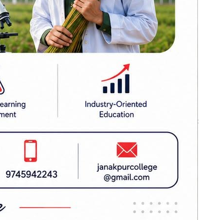
लागुऔषधसहित
विभिन्न स्थानबाट २०
रस्ताव पनि
जना पक्राउ
बन्द र घाटामा
थलिएका केही
्रयास भएको
उद्योगमा आशालाग्दा
परिणाम देखिन थाले :
प्रधानमन्त्री शाह
 गरिएको छ।
सिराहामा ९१ किलो
गाँजासहित एकजना
पक्राउ, ४ जना फरार
क्षर रहेको