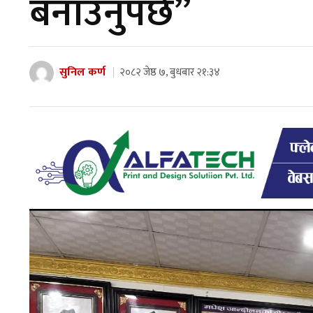
बनाउनुपर्छ”
सुनिल कर्ण
२०८२ जेष्ठ ७, बुधबार २१:३४