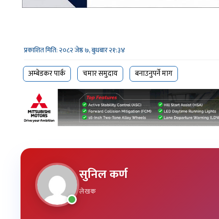
प्रकाशित मिति: २०८२ जेष्ठ ७, बुधबार २१:३४
अम्बेडकर पार्क
चमार समुदाय
बनाउनुपर्ने माग
सुनिल कर्ण
लेखक