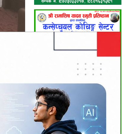
ा. भीमराव