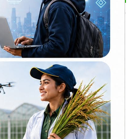
भर्खरै
ै उनीहरूले
मोर्चा सत्ताको लागि
कको १० धुर
होइन, सङ्घर्षका
लागि बनेको हो :
सीके राउत
नेपाल प्रिमियर लिग :
हरमित सिंह जनकपुर
बोल्ट्सको कप्तान
कांग्रेसको आत्मा नमर्ने
गरी एकताबद्ध
बनाउँछौँ: गगन थापा