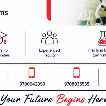
ा चमारले थप दुई कट्ठा जग्गा सरकारलाई दिने लिखित प्
िरोधकै कारण बहुसंख्यक दलित समुदायको आवाज दबाउने प
्ठित हुन सक्दैन,” ज्ञापनपत्रमा भनिएको छ।
का दीनाभद्री र राजा सलहेसको पनि शालिक राख्ने प्रस्ताव
 आफूहरूले पार्क बनाउने चेतावनी दिइएको छ।
नेश चमारसहित विभिन्न संघसंस्थाका प्रतिनिधिहरूको हस्ता
ठवटा माग पनि समावेश छन्।