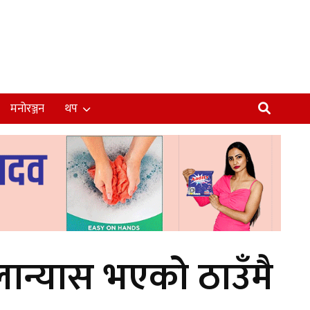
मनोरञ्जन
थप
लान्यास भएको ठाउँमै