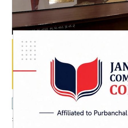
जनकपुरधाम
: चमार समुदायका अगुवा र संघसंस्थ