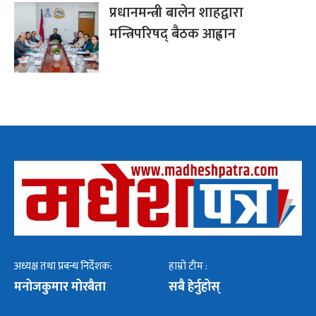
प्रधानमन्त्री बालेन शाहद्वारा
मन्त्रिपरिषद् बैठक आह्वान
अध्यक्ष तथा प्रबन्ध निर्देशक:
हाम्रो टीम :
मनोजकुमार मोरबैता
सबै हेर्नुहोस्