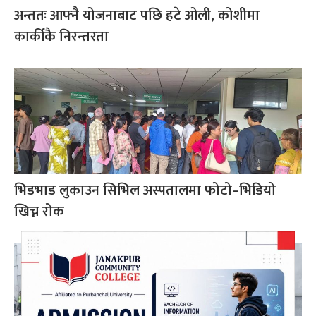
अन्ततः आफ्नै योजनाबाट पछि हटे ओली, कोशीमा
कार्कीकै निरन्तरता
भिडभाड लुकाउन सिभिल अस्पतालमा फोटो–भिडियो
खिच्न रोक