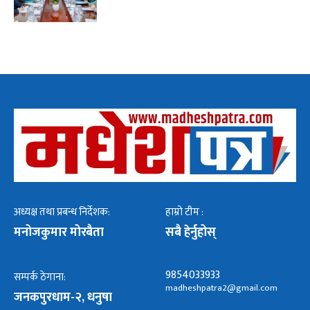
अध्यक्ष तथा प्रबन्ध निर्देशक:
हाम्रो टीम :
मनोजकुमार मोरबैता
सबै हेर्नुहोस्
9854033933
सम्पर्क ठेगाना:
madheshpatra2@gmail.com
जनकपुरधाम-२, धनुषा