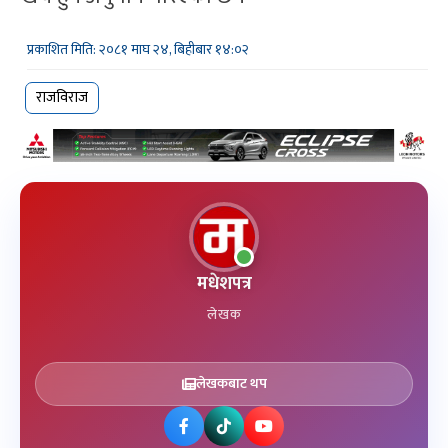
प्रकाशित मिति: २०८१ माघ २४, बिहीबार १४:०२
राजविराज
मधेशपत्र
लेखक
लेखकबाट थप