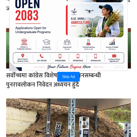
जना घाइते
सर्वोच्चमा कांग्रेस विशेष महाधिवेशनसम्बन्धी
Skip Ad
पुनरावलोकन निवेदन अध्ययन हुँदै