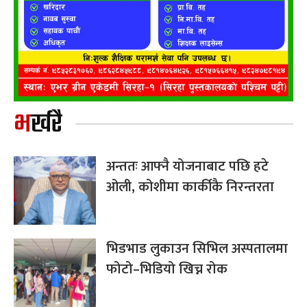
भर्खरै
अन्ततः आफ्नै योजनाबाट पछि हटे
ओली, कोशीमा कार्कीकै निरन्तरता
भिडभाड लुकाउन सिभिल अस्पतालमा
फोटो–भिडियो खिच्न रोक