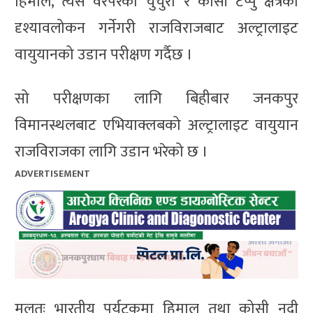
हिमाल, त्यस वरपरका चुचुरा र कोसी टप्पु क्षेत्रको
दृश्यावलोकन गर्नेगरी राजविराजबाट अल्ट्रालाइट
वायुयानको उडान परीक्षण गर्दैछ ।
सो परीक्षणका लागि बिहीबार जनकपुर
विमानस्थलबाट एभियाक्लबको अल्ट्रालाइट वायुयान
राजविराजका लागि उडान भरेको छ ।
ADVERTISEMENT
मूलतः भारतीय पर्यटकमा हिमाल तथा कोसी नदी