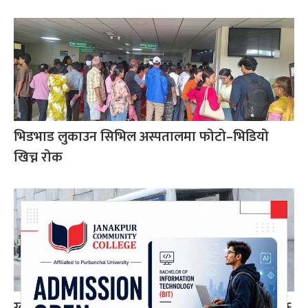
भिडभाड लुकाउन सिभिल अस्पतालमा फोटो–भिडियो
खिच्न रोक
ग्वार्को फ्लाईओभरमा बस दुर्घटना : एक महिलाको मृत्यु, ६