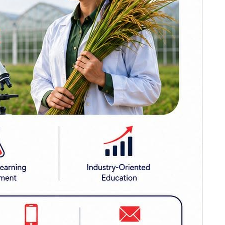
 । त्यसैले,
मोर्चा सत्ताको लागि
होइन, सङ्घर्षका
लागि बनेको हो :
सीके राउत
नेपाल प्रिमियर लिग :
ेश राजधानी
हरमित सिंह जनकपुर
बोल्ट्सको कप्तान
कांग्रेसको आत्मा नमर्ने
गरी एकताबद्ध
बनाउँछौँ: गगन थापा
लागुऔषधसहित
विभिन्न स्थानबाट २०