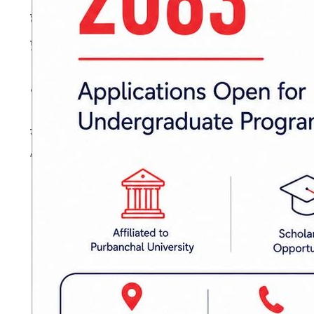
छैन । उद्योगधन्दा सञ्चालन गर्नेलाई जग्गा दिन सक्ने
प्रदेशहरू अपेक्षित रूपमा बलिया हुन सकेका छैनन् ।
• सात वर्षमा पनि प्रादेशिक संरचनाहरू किन बन्न सक
सबैभन्दा ठुलो समस्या नै जग्गा प्राप्तिमा देखियो 
रित्ता देखिन्छन् । हामी पनि खोजिरहेका छौँ, तर उपयुक्
– नयाँ पत्रीका
प्रकाशित मिति: २०८१ माघ १३, आईतवार १९:३३
३ प्रश्न
मधेश सरकार
मुख्यमन्त्री सतिशकुमार सिंह