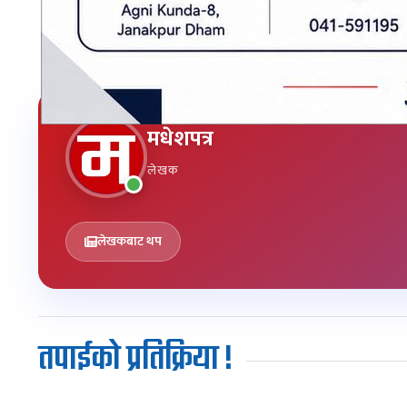
मधेशपत्र
लेखक
लेखकबाट थप
तपाईको प्रतिक्रिया !