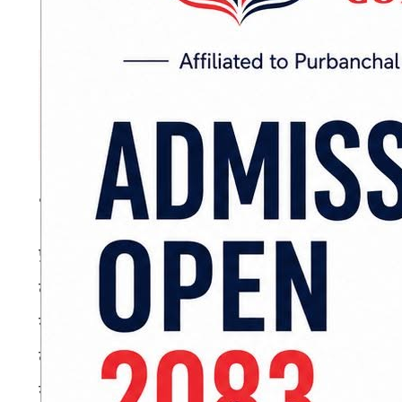
• संघीयता कार्यान्वयनका सात वर्षमा प्रदेशहरू क
प्रदेशलाई बलियो बनाउने दिशामा संघमा बसेर नेतृत्व
कसरी बलियो होस् ? सबै प्रदेशका बेग्लाबेग्लै समस्
राखेर हेर्नुहुँदैन । सबैलाई अधिकारसम्पन्न बनाएर आआ
कार्यान्वयनसँगै स्थानीय तहहरू सशक्त भएकाले विका
समस्या छ । मलखादको अभावमा किसान मारमा परेका छ