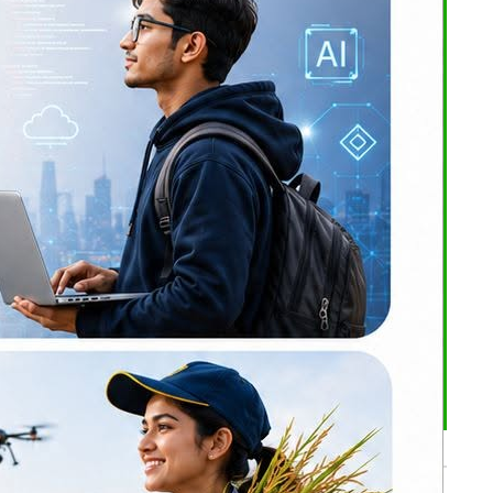
खेर प्रदेश
उटै डालोमा
यमा संघीयता
थ्यमा धेरै
भर्खरै
 प्रदेशलाई