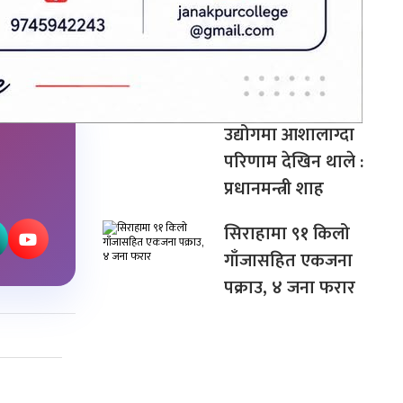
जना पक्राउ
बन्द र घाटामा
थलिएका केही
उद्योगमा आशालाग्दा
परिणाम देखिन थाले :
प्रधानमन्त्री शाह
सिराहामा ९१ किलो
गाँजासहित एकजना
पक्राउ, ४ जना फरार