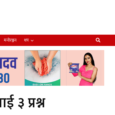
मनोरञ्जन
थप
ई ३ प्रश्न