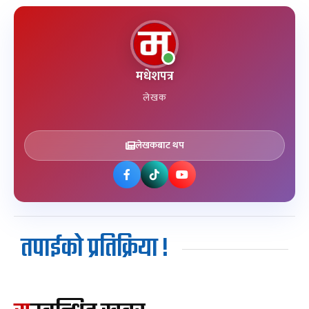
मधेशपत्र
लेखक
लेखकबाट थप
तपाईको प्रतिक्रिया !