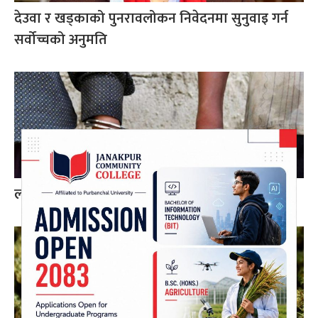
देउवा र खड्काको पुनरावलोकन निवेदनमा सुनुवाइ गर्न
सर्वोच्चको अनुमति
लागुऔषध र प्रतिबन्धित औषधिसहित दुई जना पक्राउ