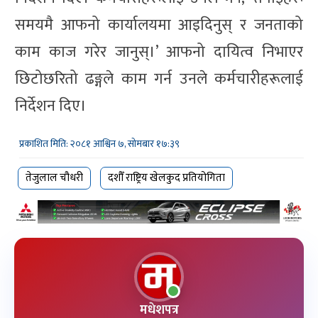
समयमै आफनो कार्यालयमा आइदिनुस् र जनताको
काम काज गरेर जानुस्।’ आफनो दायित्व निभाएर
छिटोछरितो ढङ्गले काम गर्न उनले कर्मचारीहरूलाई
निर्देशन दिए।
प्रकाशित मिति: २०८१ आश्विन ७, सोमबार १७:३९
तेजुलाल चौधरी
दशौँ राष्ट्रिय खेलकुद प्रतियोगिता
मधेशपत्र