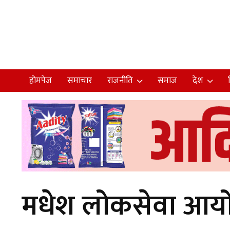
होमपेज
समाचार
राजनीति
समाज
देश
मधेश लोकसेवा आयोगल