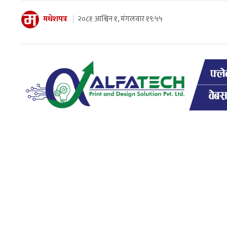
मधेशपत्र
२०८१ आश्विन १, मंगलवार १९:५५