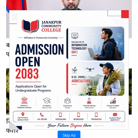
बन्द र घाटामा थलिएका केही उद्योगमा आशालाग्दा
परिणाम देखिन थाले : प्रधानमन्त्री शाह
सिराहामा ९१ किलो गाँजासहित एकजना पक्राउ, ४ जना
फरार
Skip Ad