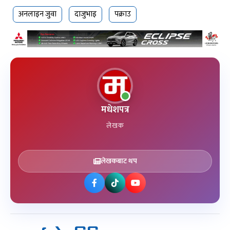
अनलाइन जुवा
दाजुभाइ
पक्राउ
मधेशपत्र
लेखक
लेखकबाट थप