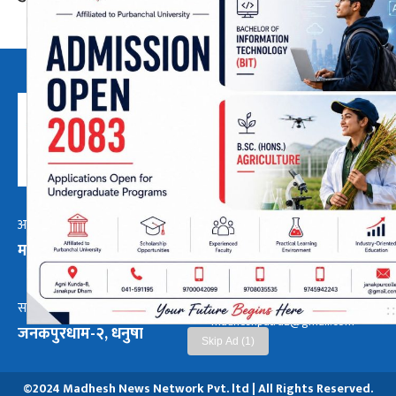
अध्यक्ष तथा प्रबन्ध निर्देशक:
हाम्रो टीम :
मनोजकुमार मोरबैता
सबै हेर्नुहोस्
9854033933
सम्पर्क ठेगाना:
madheshpatra2@gmail.com
जनकपुरधाम-२, धनुषा
Skip Ad (1)
©2024 Madhesh News Network Pvt. ltd | All Rights Reserved.