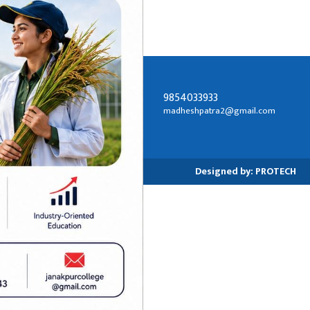
9854033933
सम्पर्क ठेगाना:
madheshpatra2@gmail.com
जनकपुरधाम-२, धनुषा
Designed by:
PROTECH