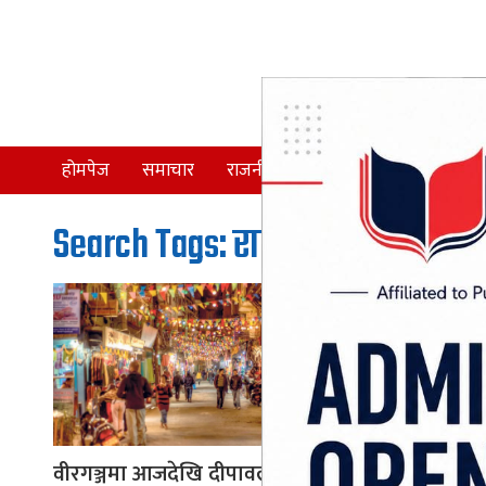
होमपेज
समाचार
राजनीति
समाज
देश
Search Tags: रात्रिबजार
वीरगञ्जमा आजदेखि दीपावली लक्षित