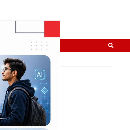
मनोरञ्जन
थप