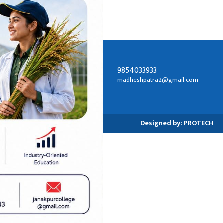
9854033933
सम्पर्क ठेगाना:
madheshpatra2@gmail.com
जनकपुरधाम-२, धनुषा
Designed by:
PROTECH