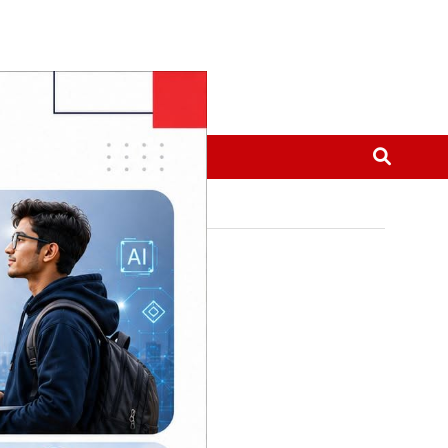
मनोरञ्जन
थप