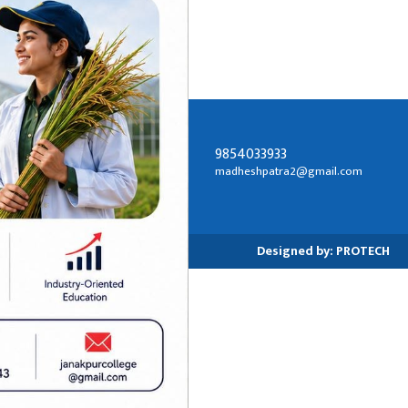
9854033933
सम्पर्क ठेगाना:
madheshpatra2@gmail.com
जनकपुरधाम-२, धनुषा
Designed by:
PROTECH