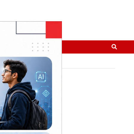
मनोरञ्जन
थप