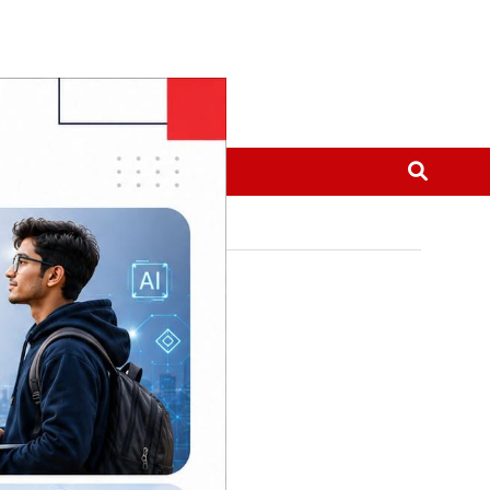
मनोरञ्जन
थप