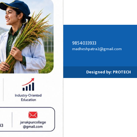
9854033933
सम्पर्क ठेगाना:
madheshpatra2@gmail.com
जनकपुरधाम-२, धनुषा
Designed by:
PROTECH