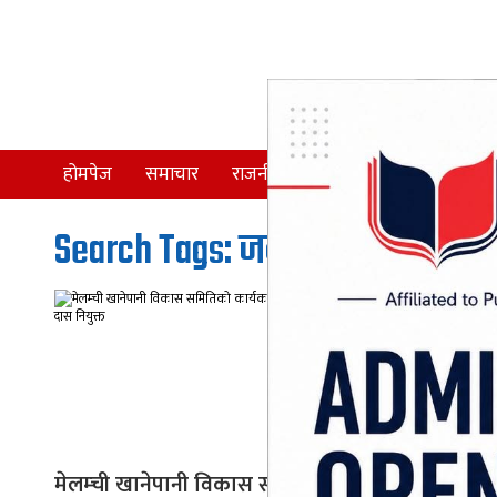
होमपेज
समाचार
राजनीति
समाज
देश
Search Tags: जगरनाथ दास
मेलम्ची खानेपानी विकास समितिको