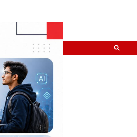
मनोरञ्जन
थप