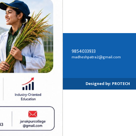
9854033933
सम्पर्क ठेगाना:
madheshpatra2@gmail.com
जनकपुरधाम-२, धनुषा
Designed by:
PROTECH