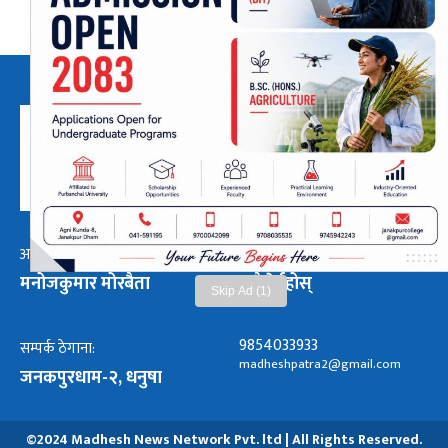
अध्यक्ष तथा प्रबन्ध निर्देशक:
हाम्रो टीम :
मनोजकुमार मोरबैता
सबै हेर्नुहोस्
Skip Ad (1)
9854033933
सम्पर्क ठेगाना:
madheshpatra2@gmail.com
जनकपुरधाम-२, धनुषा
©2024 Madhesh News Network Pvt. ltd | All Rights Reserved.