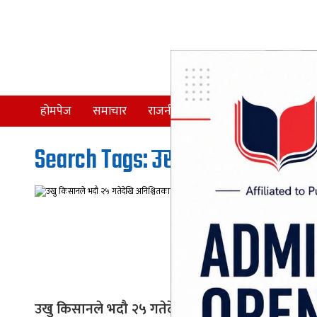
होमपेज
समाचार
राजनीति
समाज
देश
Search Tags: उखु उत्पादक महासङ
उखु किसानले भदौ २५ गतेदेखि