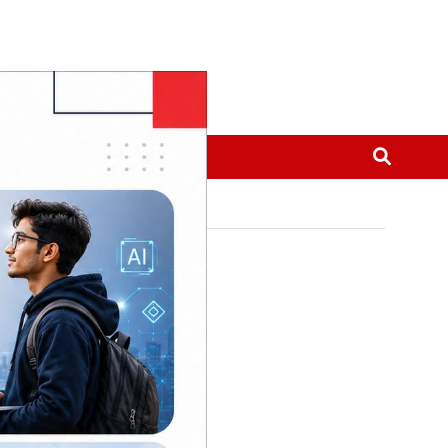
मनोरञ्जन
थप