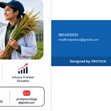
9854033933
सम्पर्क ठेगाना:
madheshpatra2@gmail.com
जनकपुरधाम-२, धनुषा
Designed by:
PROTECH