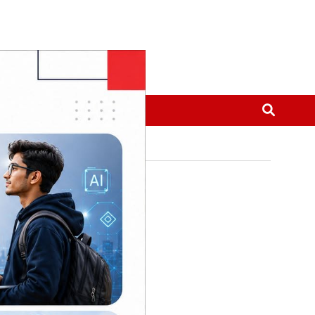
मनोरञ्जन
थप