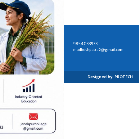
9854033933
सम्पर्क ठेगाना:
madheshpatra2@gmail.com
जनकपुरधाम-२, धनुषा
Designed by:
PROTECH