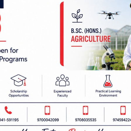
रबैता
सबै हेर्नुहोस्