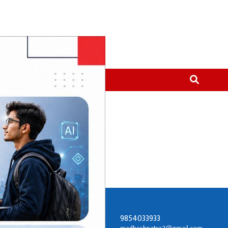
मनोरञ्जन
थप
9854033933
सम्पर्क ठेगाना: