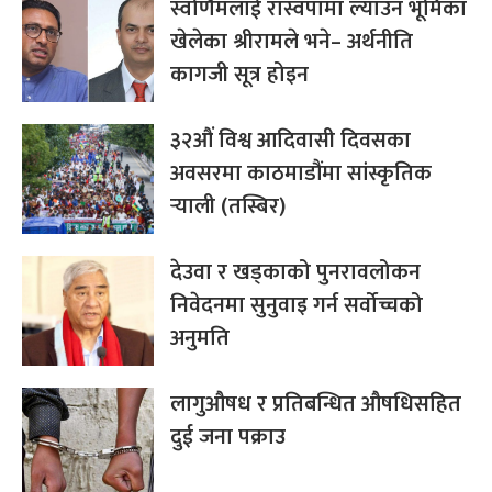
स्वर्णिमलाई रास्वपामा ल्याउन भूमिका
खेलेका श्रीरामले भने– अर्थनीति
कागजी सूत्र होइन
३२औं विश्व आदिवासी दिवसका
अवसरमा काठमाडौंमा सांस्कृतिक
र्‍याली (तस्बिर)
देउवा र खड्काको पुनरावलोकन
निवेदनमा सुनुवाइ गर्न सर्वोच्चको
अनुमति
लागुऔषध र प्रतिबन्धित औषधिसहित
दुई जना पक्राउ