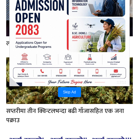
लागुऔषध र प्रतिबन्धित औषधिसहित दुई जना पक्राउ
Skip Ad
सप्तरीमा तीन क्विन्टलभन्दा बढी गाँजासहित एक जना
पक्राउ