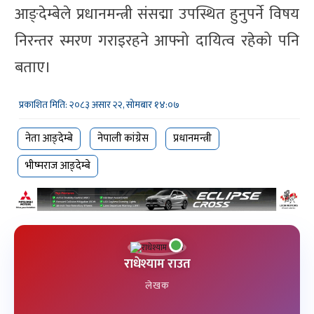
आङ्देम्बेले प्रधानमन्त्री संसद्मा उपस्थित हुनुपर्ने विषय
निरन्तर स्मरण गराइरहने आफ्नो दायित्व रहेको पनि
बताए।
प्रकाशित मिति: २०८३ असार २२, सोमबार १४:०७
नेता आङ्देम्बे
नेपाली कांग्रेस
प्रधानमन्त्री
भीष्मराज आङ्देम्बे
राधेश्याम राउत
लेखक