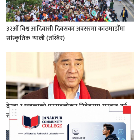
३२औं विश्व आदिवासी दिवसका अवसरमा काठमाडौंमा
सांस्कृतिक र्‍याली (तस्बिर)
देउवा र खड्काको पुनरावलोकन निवेदनमा सुनुवाइ गर्न
सर्वोच्चको अनुमति