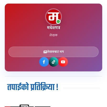
मधेशपत्र
लेखक
लेखकबाट थप
तपाईको प्रतिक्रिया !