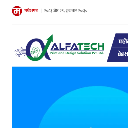
मधेशपत्र
२०८३ जेष्ठ २९, शुक्रबार २०:३०