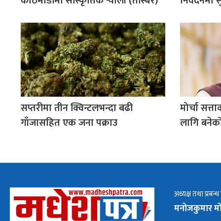
काठमाडौंमा सांस्कृतिक र्‍याली (तस्बिर)
निवेदनमा सु
सप्तरीमा तीन क्विन्टलभन्दा बढी
मोर्चा सत्त
गाँजासहित एक जना पक्राउ
लागि बनेको
अध्यक्ष तथा प्रबन्ध
मनोजकुमार मो