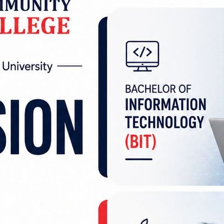
िङ सेवा मेसेन्जरमा शुक्रबार साँझदेखि समस्या देखिएको छ
एप नखुल्ने, मेसेन्जर आफैँ लगआउट हुने तथा सन्देश आद
का छन् ।