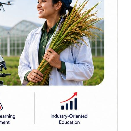
३२औं विश्व आदिवासी
दिवसका अवसरमा
काठमाडौंमा
सांस्कृतिक र्‍याली
(तस्बिर)
देउवा र खड्काको
र अकस्मात्
पुनरावलोकन
निवेदनमा सुनुवाइ गर्न
सर्वोच्चको अनुमति
िगतमा पनि
लागुऔषध र
प्रतिबन्धित
औषधिसहित दुई जना
भावित भएको
पक्राउ