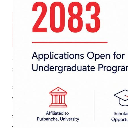
नेपाली प्रयोगकर्ताले पनि फेसबुक प्रयोग गर्न समस
लगआउट भएको छ भने फेसबुक एप र फिड लोड हुन न
समस्याको वास्तविक कारणबारे कम्पनीले तत्काल व
प्राविधिक गडबडीका कारण मेटाका विभिन्न सेवामा यस
यसबीच, सामाजिक सञ्जालमा प्रयोगकर्ताहरूले आफूहरू 