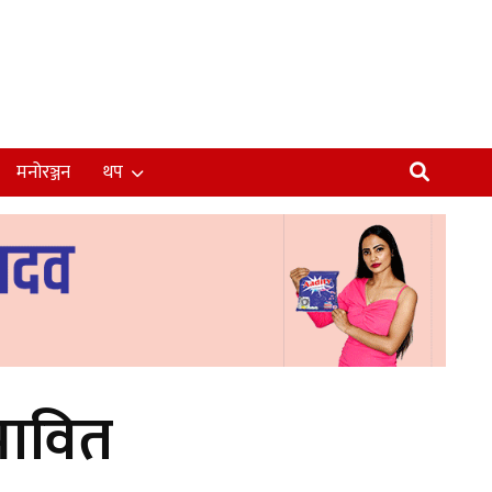
मनोरञ्जन
थप
रभावित