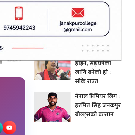
सप्तरीमा तीन
क्विन्टलभन्दा बढी
गाँजासहित एक जना
पक्राउ
मोर्चा सत्ताको लागि
होइन, सङ्घर्षका
लागि बनेको हो :
सीके राउत
नेपाल प्रिमियर लिग :
हरमित सिंह जनकपुर
बोल्ट्सको कप्तान