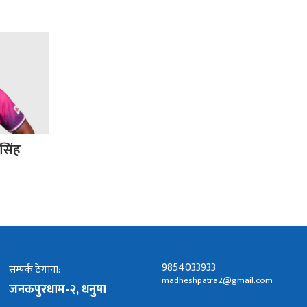
सिंह
9854033933
सम्पर्क ठेगाना:
madheshpatra2@gmail.com
जनकपुरधाम-२, धनुषा