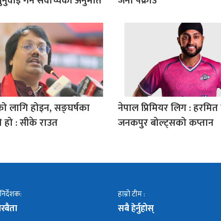
नुवाइ गर्न सर्वोच्चको अनुमति
जना पक्राउ
ाको लागि होइन, सङ्घर्षका
नेपाल प्रिमियर लिग : हरमित 
 हो : सीके राउत
जनकपुर बोल्ट्सको कप्तान
 निर्देशक:
हाम्रो टीम :
रबैता
सबै हेर्नुहोस्