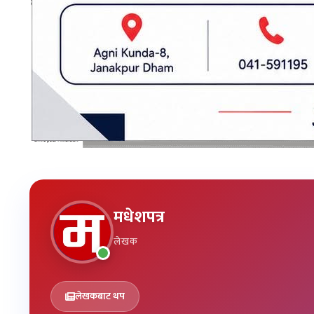
हो भन्ने जिज्ञासा एक्समा गुनासो गरिरहेका छन् ।
प्रकाशित मिति: २०८३ जेष्ठ २९, शुक्रबार २०:३०
फेसबुक
म्यासेजिङ
सामाजिक सञ्जाल
मधेशपत्र
लेखक
लेखकबाट थप