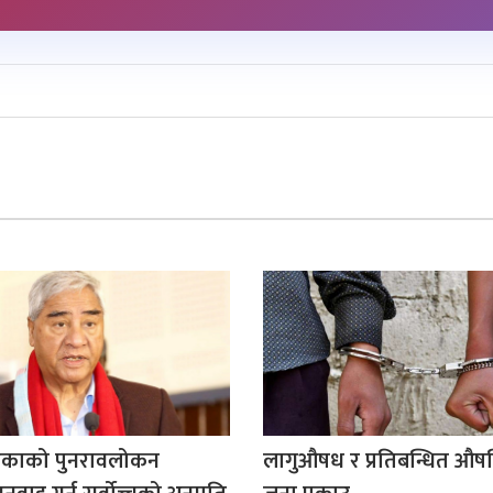
ड्काको पुनरावलोकन
लागुऔषध र प्रतिबन्धित औष