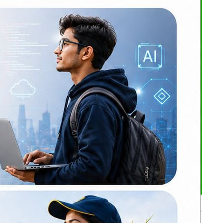
 ।
ानप्रदानमा
भर्खरै