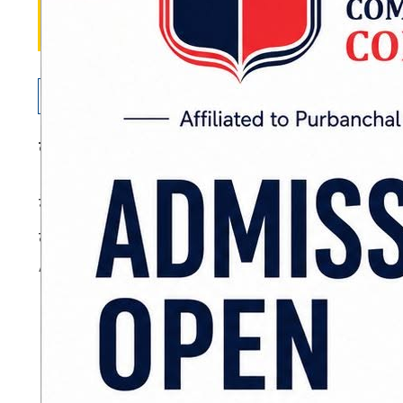
काठमाडौं
: सामाजिक सञ्जाल फेसबुक र यसको म्यासेज
नेपालसहित विभिन्न देशका प्रयोगकर्ताले फेसबुक 
कठिनाइ भइरहेको गुनासो सामाजिक सञ्जालमा गरिरहे
ADVERTISEMENT