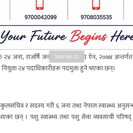
युक्त उपकुलपति र शैक्षिक प्रमुखसहित ५० जना तथा लुम्
ि र कुलसचिवलगायत ४४ जना पदमुक्त हुने भएका छन्।
्त भएका २७ जना र मध्यपश्चिम विश्वविद्यालय ऐन, २०६७ बमो
तथा वन विज्ञान विश्वविद्यालय ऐन, २०६७ अन्तर्गत नियुक
 २४ जना, राजर्षि जनक विश्वविद्यालय ऐन, २०७४ अन्तर्गत 
Skip Ad
 नियुक्त २४ पदाधिकारीहरू पदमुक्त हुने भएका छन्।
 कुलसचिव र सदस्य गरी ६ जना तथा नेपाल स्वास्थ्य अनुसन्
एका छन् । पशु स्वास्थ्य तथा पशु सेवा व्यवसायी परिषद