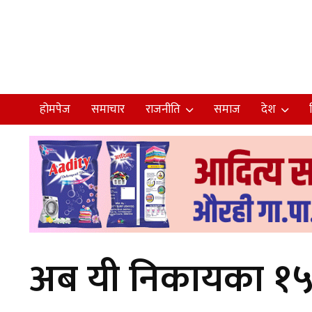
होमपेज
समाचार
राजनीति
समाज
देश
अब यी निकायका १५९