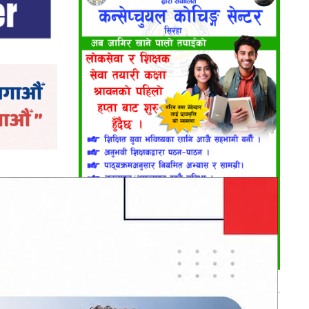
री पदमुक्त
न ऐन, २०१९
भर्खरै