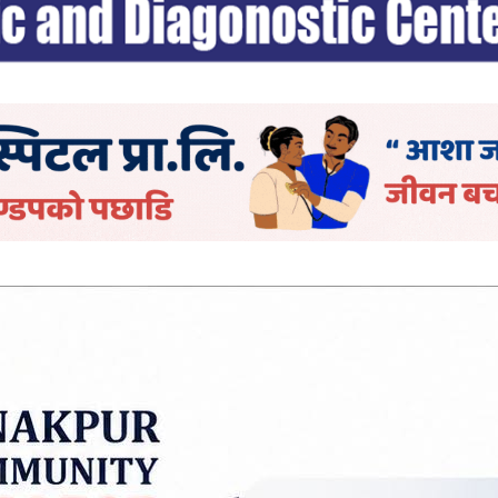
क्ष, उपाध्यक्ष, सञ्चालक र महाप्रबन्धकसहित सात पदाधिका
न, २०१९ अन्तर्गतका दुई जना सञ्चालक र गोरखापत्र संस्था
रिक्त हुने भएको छ।