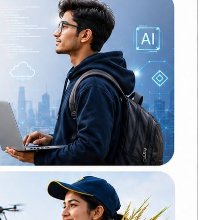
ीन जना तथा
मोर्चा सत्ताको लागि
होइन, सङ्घर्षका
लागि बनेको हो :
१ अन्तर्गत
सीके राउत
 अध्यक्ष र
नेपाल प्रिमियर लिग :
 भएका छन्।
हरमित सिंह जनकपुर
बोल्ट्सको कप्तान
िकारी तथा
छ।
कांग्रेसको आत्मा नमर्ने
गरी एकताबद्ध
८१ अन्तर्गत
बनाउँछौँ: गगन थापा
मुक्त हुने
लागुऔषधसहित
विभिन्न स्थानबाट २०