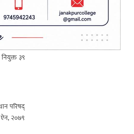
बिनी बौद्ध
जिम नियुक्त
्त २२ जना,
नियुक्त ३९
धान परिषद्
् ऐन, २०७९