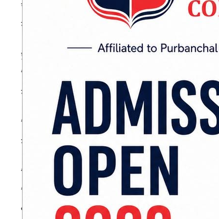
चलचित्र (निर्माण, प्रदर्शन तथा वितरण) ऐन, २०२६
सञ्चार संस्थान ऐन, २०२८ बमोजिम नियुक्त अध्यक्ष र स
प्रेस काउन्सिल ऐन, २०४८ बमोजिम मनोनित अध्यक्ष र 
नियुक्त अध्यक्ष र सदस्य गरी ६ जना पदमुक्त हुने भ
सदस्य गरी पाँच जना तथा नेपाल नागरिक उड्डयन प्र
विद्युतीय कारोबार ऐन, २०६३ बमोजिम सूचना प्र
सूचनाको हकसम्बन्धी ऐन, २०६४ अन्तर्गतका प्रमुख सू
विज्ञापन (नियमन गर्ने) ऐन, २०७६ बमोजिम नियुक्त अध
नियुक्त तीन जना र सार्वजनिक सेवा प्रसारण ऐन, २
भएका छन्।