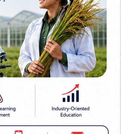
जना पक्राउ
बन्द र घाटामा
े भएका छन्
थलिएका केही
८ जना तथा
उद्योगमा आशालाग्दा
परिणाम देखिन थाले :
े भएको छ ।
प्रधानमन्त्री शाह
सिराहामा ९१ किलो
द्यालय ऐन,
गाँजासहित एकजना
पक्राउ, ४ जना फरार
एका छन् ।
द्यालय ऐन,