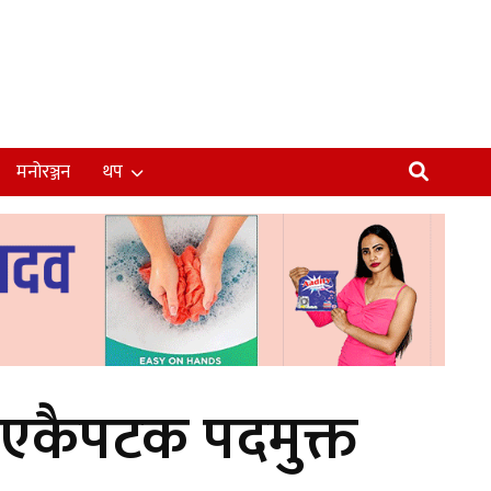
मनोरञ्जन
थप
 एकैपटक पदमुक्त