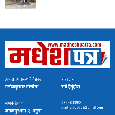
अध्यक्ष तथा प्रबन्ध निर्देशक:
हाम्रो टीम :
मनोजकुमार मोरबैता
सबै हेर्नुहोस्
9854033933
सम्पर्क ठेगाना:
madheshpatra2@gmail.com
जनकपुरधाम-२, धनुषा