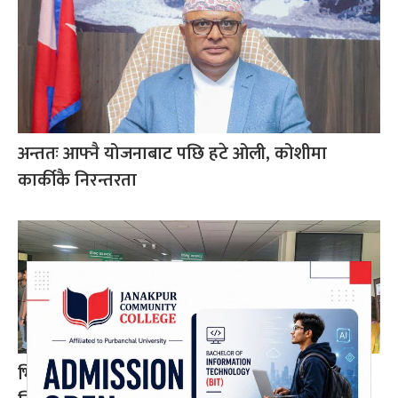
अन्ततः आफ्नै योजनाबाट पछि हटे ओली, कोशीमा
कार्कीकै निरन्तरता
भिडभाड लुकाउन सिभिल अस्पतालमा फोटो–भिडियो