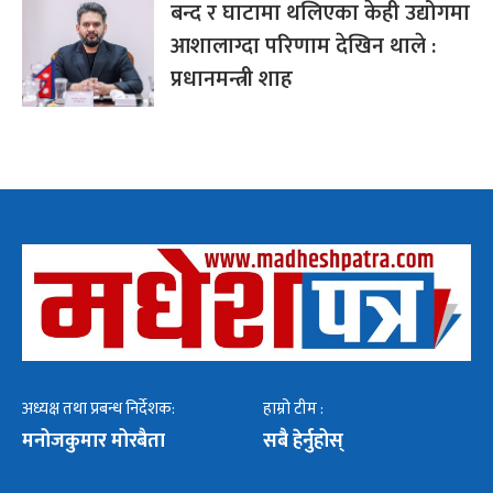
बन्द र घाटामा थलिएका केही उद्योगमा
आशालाग्दा परिणाम देखिन थाले :
प्रधानमन्त्री शाह
अध्यक्ष तथा प्रबन्ध निर्देशक:
हाम्रो टीम :
मनोजकुमार मोरबैता
सबै हेर्नुहोस्