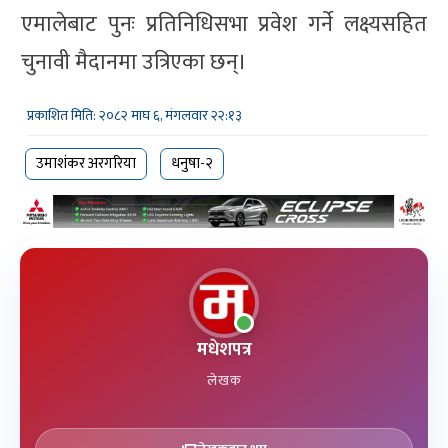
एमालेबाट पुनः प्रतिनिधिसभा प्रवेश गर्ने लक्ष्यसहित
चुनावी मैदानमा उत्रिएका छन्।
प्रकाशित मिति: २०८२ माघ ६, मंगलवार २२:१३
उमाशंकर अरगरिया
धनुषा-२
मधेशपत्र
लेखक