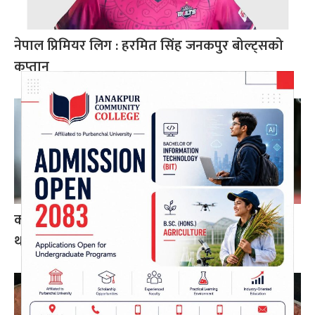
नेपाल प्रिमियर लिग : हरमित सिंह जनकपुर बोल्ट्सको
कप्तान
कांग्रेसको आत्मा नमर्ने गरी एकताबद्ध बनाउँछौँ: गगन
थापा