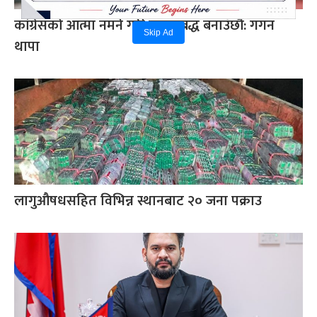
कांग्रेसको आत्मा नमर्ने गरी एकताबद्ध बनाउँछौँ: गगन
Skip Ad
थापा
लागुऔषधसहित विभिन्न स्थानबाट २० जना पक्राउ