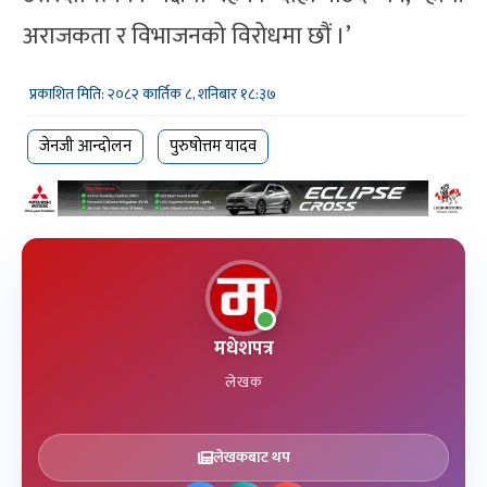
अराजकता र विभाजनको विरोधमा छौं ।’
प्रकाशित मिति: २०८२ कार्तिक ८, शनिबार १८:३७
जेनजी आन्दोलन
पुरुषोत्तम यादव
मधेशपत्र
लेखक
लेखकबाट थप