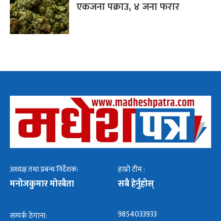
एकजना पक्राउ, ४ जना फरार
अध्यक्ष तथा प्रबन्ध निर्देशक:
हाम्रो टीम :
मनोजकुमार मोरबैता
सबै हेर्नुहोस्
9854033933
सम्पर्क ठेगाना: