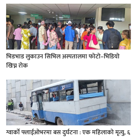
भिडभाड लुकाउन सिभिल अस्पतालमा फोटो–भिडियो
खिच्न रोक
ग्वार्को फ्लाईओभरमा बस दुर्घटना : एक महिलाको मृत्यु, ६