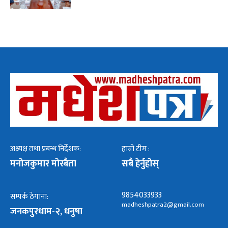
अध्यक्ष तथा प्रबन्ध निर्देशक:
हाम्रो टीम :
मनोजकुमार मोरबैता
सबै हेर्नुहोस्
9854033933
सम्पर्क ठेगाना:
madheshpatra2@gmail.com
जनकपुरधाम-२, धनुषा