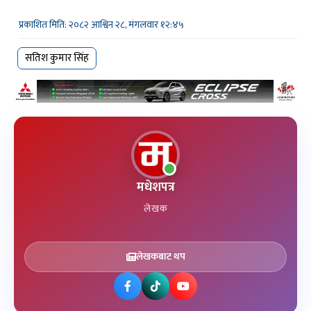
प्रकाशित मिति: २०८२ आश्विन २८, मंगलवार १२:४५
सतिश कुमार सिंह
मधेशपत्र
लेखक
लेखकबाट थप