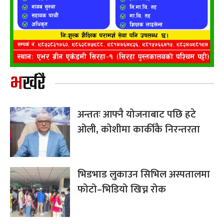
भर्खरै
अन्ततः आफ्नै योजनाबाट पछि हटे
ओली, कोशीमा कार्कीकै निरन्तरता
भिडभाड लुकाउन सिभिल अस्पतालमा
फोटो–भिडियो खिच्न रोक