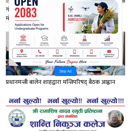
गोरखामा पहिरो : पेट्रोल पम्प र घरमा क्षति, पाँच
मोटरसाइकल पुरिए
Skip Ad
प्रधानमन्त्री बालेन शाहद्वारा मन्त्रिपरिषद् बैठक आह्वान