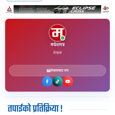
मधेशपत्र
लेखक
लेखकबाट थप
तपाईको प्रतिक्रिया !