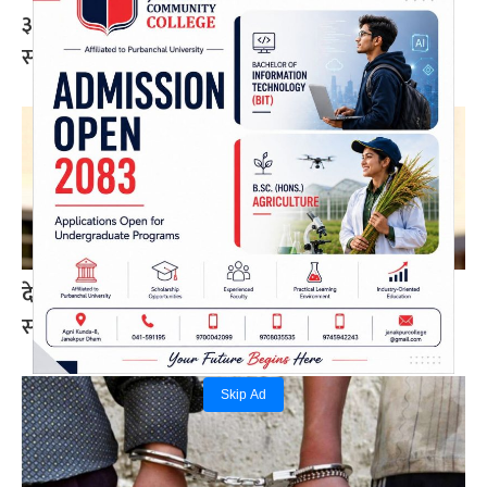
३२औं विश्व आदिवासी दिवसका अवसरमा काठमाडौंमा
सांस्कृतिक र्‍याली (तस्बिर)
देउवा र खड्काको पुनरावलोकन निवेदनमा सुनुवाइ गर्न
सर्वोच्चको अनुमति
Skip Ad