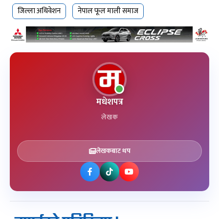
जिल्ला अधिवेशन
नेपाल फूल माली समाज
मधेशपत्र
लेखक
लेखकबाट थप