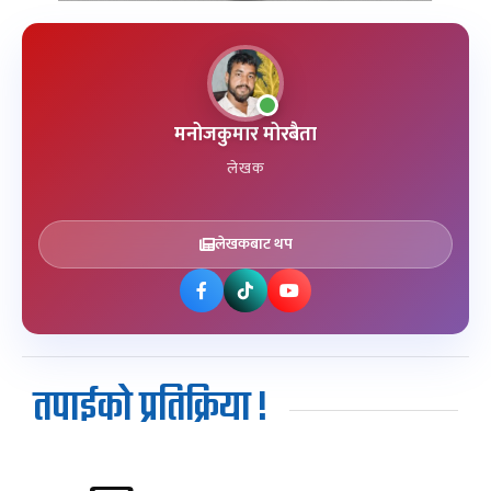
मनोजकुमार मोरबैता
लेखक
लेखकबाट थप
तपाईको प्रतिक्रिया !