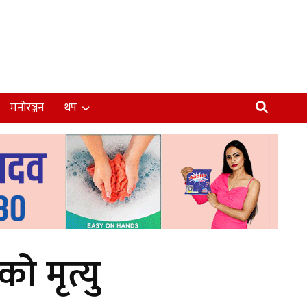
मनोरञ्जन
थप
ो मृत्यु