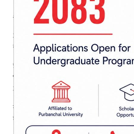
शनिबार बेलुका मोरङ ग्रामथान गाउँपालिका– २ बतराहीम
आरएमसी इँटा उद्योगबाट इँटा लोड गरी निस्किएको क
कटहरी गाउँपालिका–५ बस्ने २० वर्षीय राहुल सरदार मृ
प्रहरीका अनुसार खेतमा फसेको ट्याक्टरलाई इँटा भट्
भाग उठेर इँटा लोड गरेको डालामा ठोक्किएको थियो
अस्पताल ल्याए लगतै चिकित्सकले मृत घोषित गरेका 
दुवै सवारी चालकको लापरबाहीका कारण दुर्घटना भए
छ ।