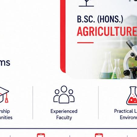
ा ट्याक्टर दुर्घटना हुँदा चालकको मृत्यु भएको छ ।
ो१त ७४२५ नम्बरको ट्रयाक्टर खेतमा दुर्घटना हुँदा ट्य
त्यु भएको हो ।
टाकै ३७०१ नम्बरको जेसीबीले पछाडिबाट धकेल्दा ट्याक्टरक
 । सो क्रममा चालक गम्भीर घाइते भएका थिए । उपचारका
थिए ।
को प्रहरीले बताएको छ । जेसीबी चालक फरार रहेको प्रहर