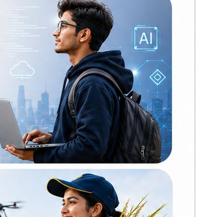
अन्ततः आफ्नै
योजनाबाट पछि हटे
ओली, कोशीमा
कार्कीकै निरन्तरता
भिडभाड लुकाउन
सिभिल अस्पतालमा
तर्फ आउँदै
फोटो–भिडियो खिच्न
रलाई ठक्कर
रोक
ग्वार्को फ्लाईओभरमा
बस दुर्घटना : एक
कुटर पछाडि
महिलाको मृत्यु, ६
सी अस्पताल
जना घाइते