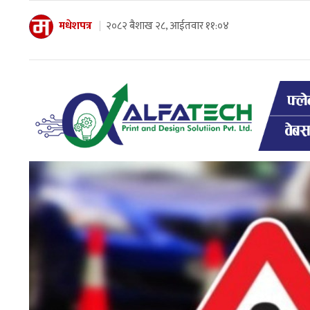
मधेशपत्र
२०८२ बैशाख २८, आईतवार ११:०४