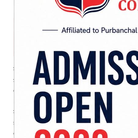
दमकमा ट्रकको ठक्करबाट स्कुटर चालकको मृत्यु भए
गरेको ग१ख ६४३७ नम्बरको ट्रकले फाल्गुनन्द चोकब
दिएको थियो ।
दुर्घटनामा स्कुटर चालक ताप्लेजुङको दोभान बस्ने २
सवार पाचँथरको मिक्लाजुङ गाउँपालिका–४ की ४२ वर
बिर्तामोडमा उपचार भइरहेको छ । ट्रक चालक फरार छ