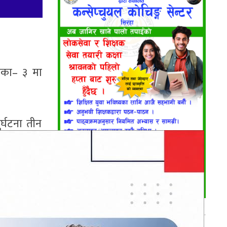
िका– ३ मा
ुर्घटना तीन
भर्खरै