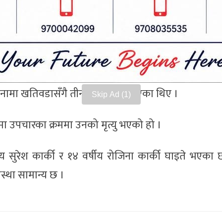
टानी चौकमा प्र २–०१–००१ च ०२५१ नम्बरको भ्यान अनिय
 ३० वर्षीय नेपाल प्रहरीका असई विरोध खतिवडाको मृत्यु
िए ।
ाटनगर सडक खण्डमा इटहरीबाट विराटनगरतर्फ आउँदै गर
घटनामा खतिवडासँगै तीन जना घाइते भएका थिए ।
Skip Ad
ा उपचारका क्रममा उनको मृत्यु भएको हो ।
 सुरेश कार्की र १४ वर्षीय रोजिना कार्की घाइते भएका छ
स्था सामान्य छ ।