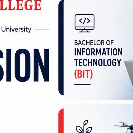
को छ । दमकको रवि स्टेण्ड गेट नजिकै बेलडाँगीबाट दमक
ाट बेलडाँगीतर्फ जाँदै गरेको मे८प ४५५८ नम्बरको स्कुट
२ वर्षीय अंकीत लिम्बुको घटनास्थलमै मृत्यु भएको हो । स्
्षीया सृजना राई गम्भीर घाइते भएकी छन् । उनको बीएण्ड
न् ।