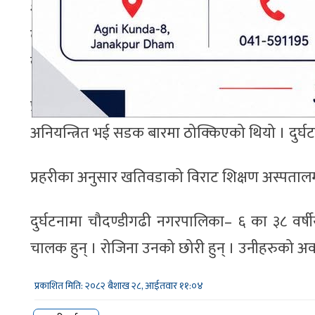
शनिबार दिउँसो सुनसरीको दुहबी नगरपालिका– ३ फु
दुर्घटना हुँदा त्रियुगा नगरपालिका– ८ राजाबासका
खतिवडा जिल्ला प्रहरी कार्यालय उदयपुरमा कार्यरत थ
प्रहरीका अनुसार कोशी राजमार्गको इटहरी–विर
अनियन्त्रित भई सडक बारमा ठोक्किएको थियो । दुर्
प्रहरीका अनुसार खतिवडाको विराट शिक्षण अस्पतालम
दुर्घटनामा चौदण्डीगढी नगरपालिका– ६ का ३८ वर्षीय
चालक हुन् । रोजिना उनको छोरी हुन् । उनीहरुको अव
प्रकाशित मिति: २०८२ बैशाख २८, आईतवार ११:०४