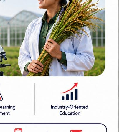
सर्वोच्चमा कांग्रेस
विशेष
महाधिवेशनसम्बन्धी
पुनरावलोकन निवेदन
ाक्टर चालक
अध्ययन हुँदै
गोरखामा पहिरो :
पेट्रोल पम्प र घरमा
ो इन्जिनको
क्षति, पाँच
 लागि कोशी
मोटरसाइकल पुरिए
प्रधानमन्त्री बालेन
शाहद्वारा मन्त्रिपरिषद्
ीले बताएको
बैठक आह्वान