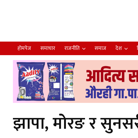
होमपेज
समाचार
राजनीति
समाज
देश
झापा, मोरङ र सुनसरीम