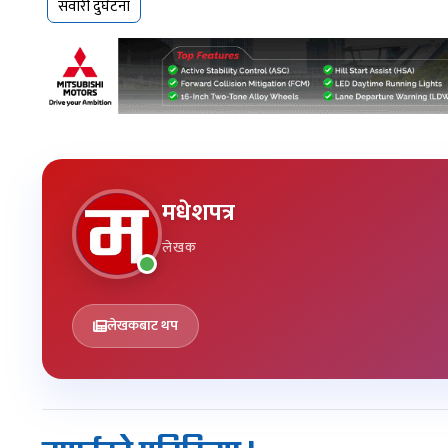
सवारी दुर्घटना
मधेशपत्र
लेखक
लेखकबाट थप