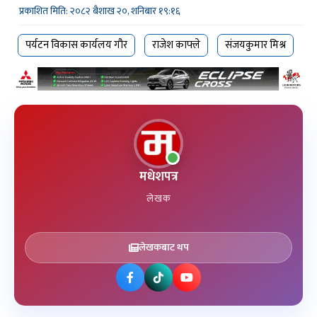
प्रकाशित मिति: २०८२ बैशाख २०, शनिबार १९:१६
पर्यटन विकास कार्यलय गौर
राजेश काफ्ले
संजयकुमार मिश्र
मधेशपत्र
लेखक
लेखकबाट थप