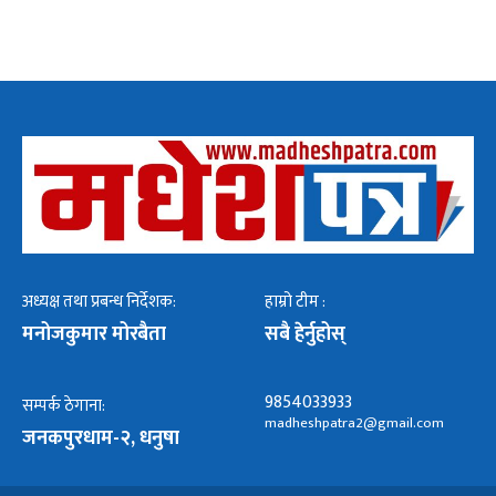
अध्यक्ष तथा प्रबन्ध निर्देशक:
हाम्रो टीम :
मनोजकुमार मोरबैता
सबै हेर्नुहोस्
9854033933
सम्पर्क ठेगाना:
madheshpatra2@gmail.com
जनकपुरधाम-२, धनुषा