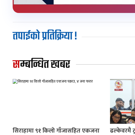
तपाईको प्रतिक्रिया !
सम्बन्धित खबर
सिराहामा ९१ किलो गाँजासहित एकजना
ढल्केवरमै ट