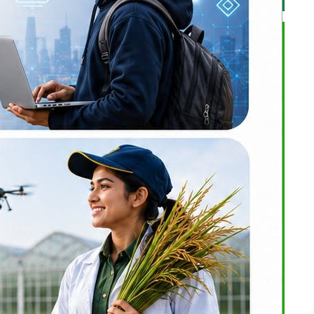
ी उद्योगको
ी,जनकपुरधाम
्ताले आफ्ना