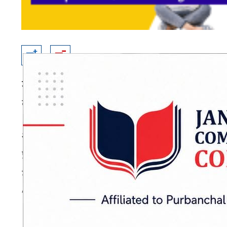
जनकपुरधाम
: मधेश प्रदेशका मुख्यमन्त्री सतिशकुमार
वातावरणको निर्माणमा नीजि क्षेत्रको महत्वपूर्ण भूमि
शनिबार नविल बैङ्क तथा मोनाष्टिक विद्यालयको स
प्रमाणपत्र तहको पठन पाठनको शुभारम्भ कार्यक्रमको उद्
माटोमा बसेर काम गर्दा युवा पुस्ताले गर्वको अनुभूति 
ADVERTISEMENT