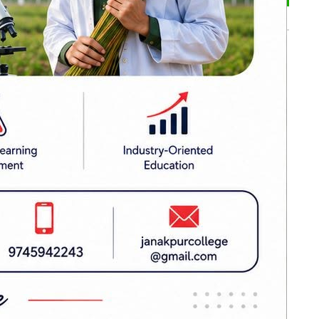
भर्खरै
सिराहामा ९१ किलो
गाँजासहित एकजना
पक्राउ, ४ जना फरार
ढल्केवरमै ट्रमा
सेन्टरको माग :
प्रतिनिधिसभामा
सांसद चन्द्रमोहन
यादवको मौन विरोध
कोइराला निवास
मर्मतका लागि