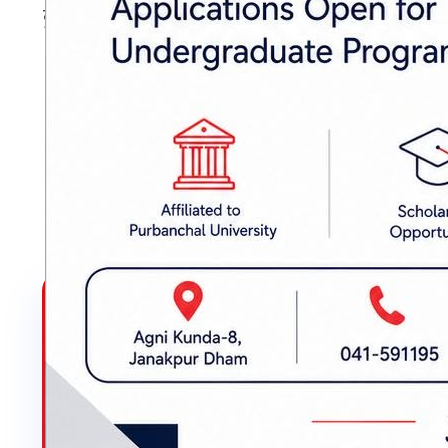
कुराहरु राखेका थिए।
प्रकाशित मिति: २०८१ माघ १९, शनिबार १९:५१
मुख्यमन्त्री सतिशकुमार सिंह
मधेशपत्र
लेखक
लेखकबाट थप