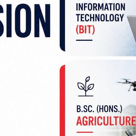
्च भइरहेको भन्दै मुख्यमन्त्री सिंहले ती रकम सङ्कलन गर
नेपाल राष्ट्र बैङ्क मधेश प्रदेशका निर्देशक डिल्लीराम सुवेद
नाष्टिक विद्यालयका प्रबन्ध निर्देशक डा.सोनु साहलगाइतका वक