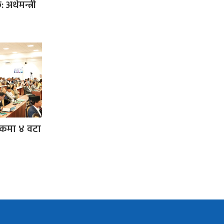
 अर्थमन्त्री
ठकमा ४ वटा