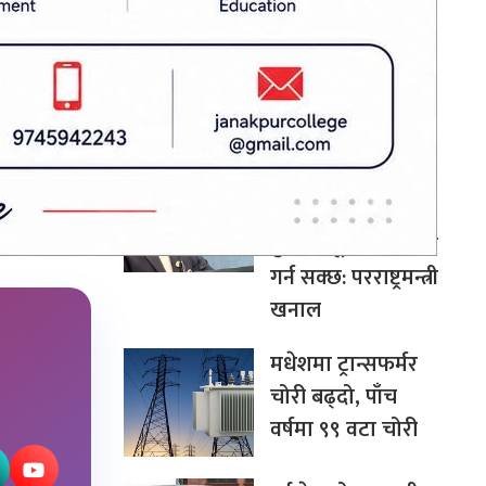
।
कार्यक्रम सफल भए
अन्तर्राष्ट्रिय उदाहरण
बन्न सक्छ: अर्थमन्त्री
डा. वाग्ले
चीन–दक्षिण एसिया
सहकार्यमा नेपालले
पुलको भूमिका निर्वाह
गर्न सक्छ: परराष्ट्रमन्त्री
खनाल
मधेशमा ट्रान्सफर्मर
चोरी बढ्दो, पाँच
वर्षमा ९९ वटा चोरी