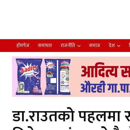
होमपेज
समाचार
राजनीति
समाज
देश
डा.राउतको पहलमा रामर