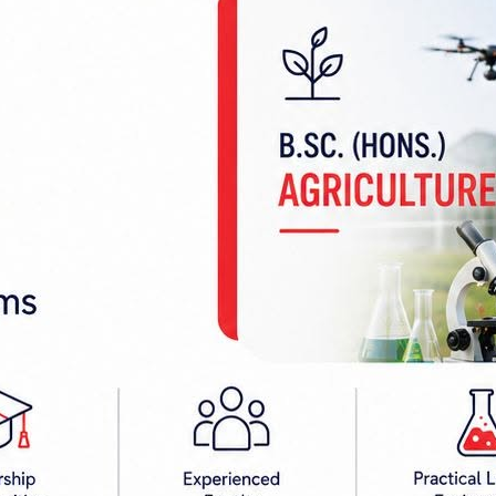
पचारिक संस्थामा परिणत हुनेछ ।
वाधार तयार समितिका अध्यक्ष डा.पशुपति चौधरीले प्रतिष्ठान वि
िङतर्फ स्नातक तहको पठनपाठन सुरु गर्नेगरी तयारी भइरहेको
जेन्द्रनारायण सिंह अस्पतालमा विद्यमान फ्याकल्टीलाई
ी विषयमा आगामी शैक्षिक सत्रबाट स्नातकोत्तर पढाउने गरी तय
र्बको गुरुयोजना बनाइएको छ । चालू आर्थिक वर्षमा भने प्
धेश प्रदेश सरकारले ४ करोड रुपैयाँ विनियोजन गरेको छ ।
्त्वपूर्ण कम्पोनेन्ट पहिचान गरी मधेश सरकारद्वारा विनिय