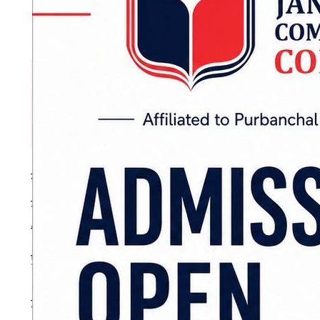
सङ्घीय संसद्बाट पारित भएपछि गठन आदेशबाट स्थाप
गराउने बाटो खुला हुनेछ । कानुनी व्यवस्था तथा 
निर्वाचनअघि स्थापना गरिएको भनी बोर्ड झुन्ड्याइक
प्रतिनिधिसभा सदस्य डा.सिके राउतको पहलमा गठन 
जनमत अध्यक्ष डा.राउतकै अगुवाइमा अहिले प्रतिष्ठान