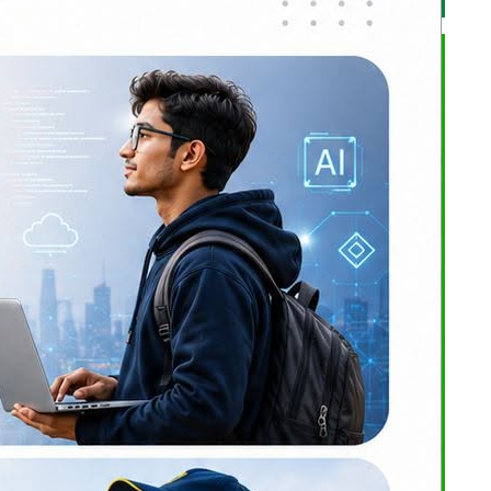
षय पठनपाठन
ीकनै गत आम
्यक्ष एवम्
ारित भएपछि