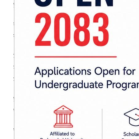
प्रतिष्ठान विभिन्न निर्धारित विषयमा अध्यापन गर्ने औ
रामराजा प्रसाद सिंह स्वास्थ्यविज्ञान प्रतिष्ठान पूर्
रूप लिएपछि चिकित्साशस्त्रतर्फ स्नातकोत्तर र नर्स
उनले नर्सिङतर्फ स्नातक तहसँगै राजविराजस्थित ग
मेडिसिन, सर्जरी, स्त्री तथा प्रसूति रोग र हाडजोर्न
जानकारी दिए ।
प्रतिष्ठानको भौतिक पूर्वाधारलाई पूर्णता दिन ३० अ
पूर्वाधार विकासका लागि सङ्घ सरकारले ४० करोड र म
पूर्वाधार विकासका ६४ वटा कम्पोनेन्टमध्ये एउटा महत