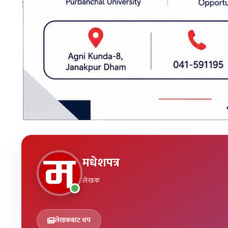
तत्काल निर्माण कार्य सुरु गर्न टेन्डर गरिएको पूर्वा
प्रकाशित मिति: २०८१ माघ १९, शनिबार १४:३९
रामराजा प्रसाद स्वास्थ्य विज्ञान प्रतिष्ठान
सीके राउत
मधेशपत्र
लेखक
लेखकबाट थप