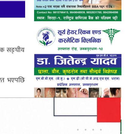
धेयक सङ्घीय
ारित भएपछि