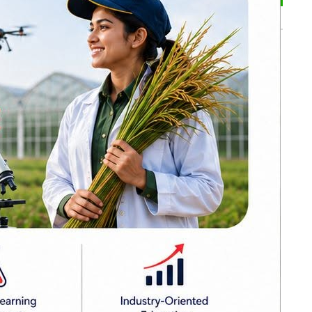
भर्खरै
धेयकले ऐनको
ढल्केवरमै ट्रमा
 बताए ।
सेन्टरको माग :
प्रतिनिधिसभामा
 उपयोग गरी
सांसद चन्द्रमोहन
ारी थालिएको
यादवको मौन विरोध
कोइराला निवास
मर्मतका लागि
रतिष्ठानको
सरकारले दिएको २
करोड शेखरले गरे
फिर्ता
ोजित रकमबाट
करदाता प्रोत्साहन