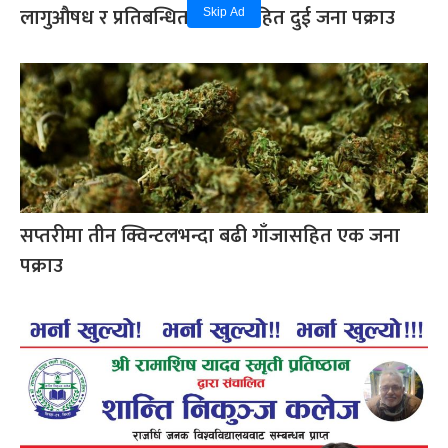
लागुऔषध र प्रतिबन्धित औषधिसहित दुई जना पक्राउ
Skip Ad
सप्तरीमा तीन क्विन्टलभन्दा बढी गाँजासहित एक जना
पक्राउ