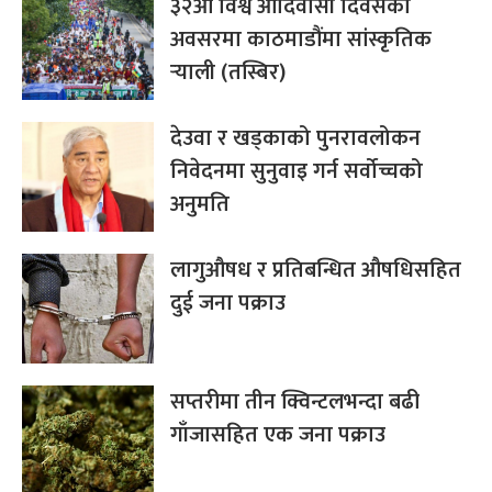
३२औं विश्व आदिवासी दिवसका
अवसरमा काठमाडौंमा सांस्कृतिक
र्‍याली (तस्बिर)
देउवा र खड्काको पुनरावलोकन
निवेदनमा सुनुवाइ गर्न सर्वोच्चको
अनुमति
लागुऔषध र प्रतिबन्धित औषधिसहित
दुई जना पक्राउ
सप्तरीमा तीन क्विन्टलभन्दा बढी
गाँजासहित एक जना पक्राउ