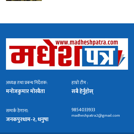
अध्यक्ष तथा प्रबन्ध निर्देशक:
हाम्रो टीम :
मनोजकुमार मोरबैता
सबै हेर्नुहोस्
9854033933
सम्पर्क ठेगाना:
madheshpatra2@gmail.com
जनकपुरधाम-२, धनुषा