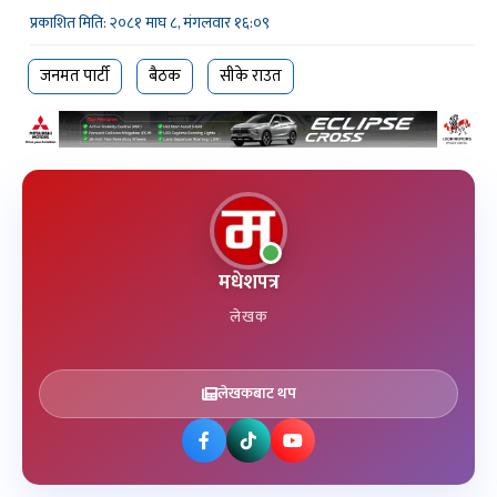
प्रकाशित मिति: २०८१ माघ ८, मंगलवार १६:०९
जनमत पार्टी
बैठक
सीके राउत
मधेशपत्र
लेखक
लेखकबाट थप