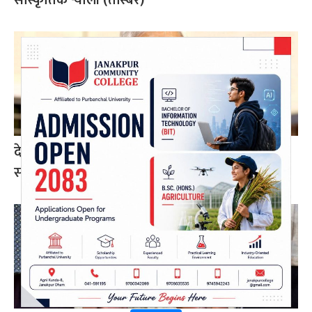
सांस्कृतिक र्‍याली (तस्बिर)
देउवा र खड्काको पुनरावलोकन निवेदनमा सुनुवाइ गर्न
सर्वोच्चको अनुमति