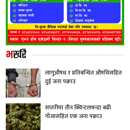
भर्खरै
लागुऔषध र प्रतिबन्धित औषधिसहित
दुई जना पक्राउ
सप्तरीमा तीन क्विन्टलभन्दा बढी
गाँजासहित एक जना पक्राउ