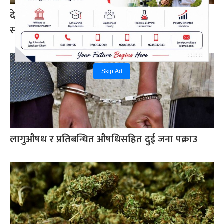
देउवा र खड्काको पुनरावलोकन निवेदनमा सुनुवाइ गर्न
सर्वोच्चको अनुमति
Skip Ad
लागुऔषध र प्रतिबन्धित औषधिसहित दुई जना पक्राउ