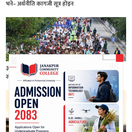
भने– अर्थनीति कागजी सूत्र होइन
३२औं विश्व आदिवासी दिवसका अवसरमा काठमाडौंमा
सांस्कृतिक र्‍याली (तस्बिर)