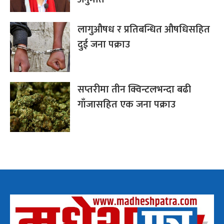
लागुऔषध र प्रतिबन्धित औषधिसहित
दुई जना पक्राउ
सप्तरीमा तीन क्विन्टलभन्दा बढी
गाँजासहित एक जना पक्राउ