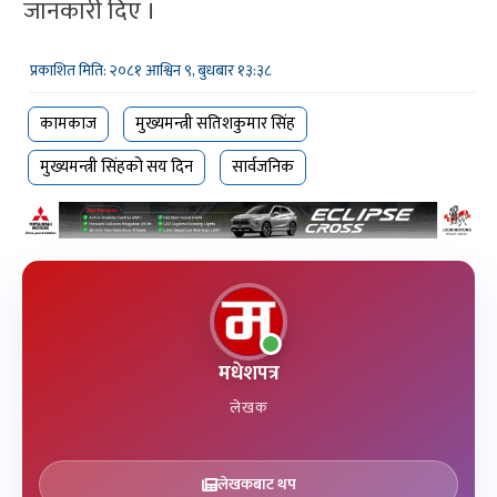
जानकारी दिए ।
प्रकाशित मिति: २०८१ आश्विन ९, बुधबार १३:३८
कामकाज
मुख्यमन्त्री सतिशकुमार सिंह
मुख्यमन्त्री सिंहको सय दिन
सार्वजनिक
मधेशपत्र
लेखक
लेखकबाट थप