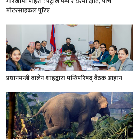
गोरखामा पहिरो : पेट्रोल पम्प र घरमा क्षति, पाँच
मोटरसाइकल पुरिए
प्रधानमन्त्री बालेन शाहद्वारा मन्त्रिपरिषद् बैठक आह्वान