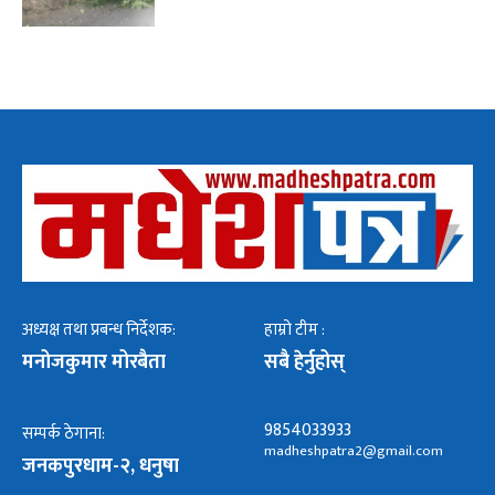
अध्यक्ष तथा प्रबन्ध निर्देशक:
हाम्रो टीम :
मनोजकुमार मोरबैता
सबै हेर्नुहोस्
9854033933
सम्पर्क ठेगाना:
madheshpatra2@gmail.com
जनकपुरधाम-२, धनुषा