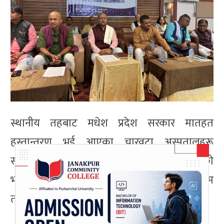
स्थानीय तहबाट मधेश प्रदेश सरकार मातहत
हस्तान्तरण भई आएका चारवटा अस्पतालहरू
सर्लाहीको धनकौल, पर्साको पोखरिया, सप्तरीको
भारदह, धनुषाको डुमरिया अहिले सञ्चालन हुने अन्तिम
तयारीमा रहेको पनि मुख्यमन्त्री सिँहले बताए ।